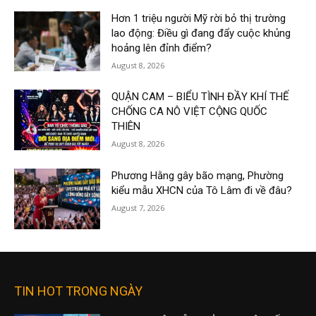
Hơn 1 triệu người Mỹ rời bỏ thị trường
lao động: Điều gì đang đẩy cuộc khủng
hoảng lên đỉnh điểm?
August 8, 2026
QUẬN CAM – BIỂU TÌNH ĐẦY KHÍ THẾ
CHỐNG CA NÔ VIỆT CỘNG QUỐC
THIÊN
August 8, 2026
Phương Hằng gây bão mạng, Phường
kiểu mẫu XHCN của Tô Lâm đi về đâu?
August 7, 2026
TIN HOT TRONG NGÀY