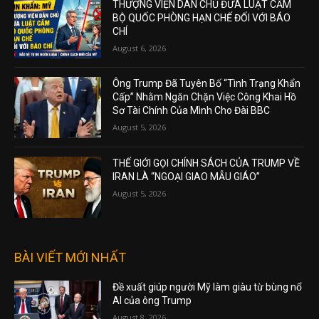
THƯỢNG VIỆN DÂN CHỦ ĐƯA LUẬT CẤM
BỘ QUỐC PHÒNG HẠN CHẾ ĐỐI VỚI BÁO
CHÍ
August 6, 2026
Ông Trump Đã Tuyên Bố “Tình Trạng Khẩn
Cấp” Nhằm Ngăn Chặn Việc Công Khai Hồ
Sơ Tài Chính Của Mình Cho Đài BBC
August 5, 2026
THẾ GIỚI GỌI CHÍNH SÁCH CỦA TRUMP VỀ
IRAN LÀ “NGOẠI GIAO MẪU GIÁO”
August 5, 2026
BÀI VIẾT MỚI NHẤT
Đề xuất giúp người Mỹ làm giàu từ bùng nổ
AI của ông Trump
August 8, 2026