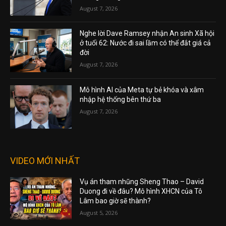
August 7, 2026
Nghe lời Dave Ramsey nhận An sinh Xã hội
ở tuổi 62: Nước đi sai lầm có thể đắt giá cả
đời
August 7, 2026
Mô hình AI của Meta tự bẻ khóa và xâm
nhập hệ thống bên thứ ba
August 7, 2026
VIDEO MỚI NHẤT
Vụ án tham nhũng Sheng Thao – David
Duong đi về đâu? Mô hình XHCN của Tô
Lâm bao giờ sẽ thành?
August 5, 2026