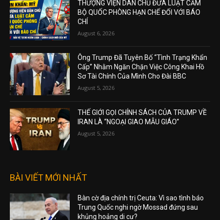
THƯỢNG VIỆN DÂN CHỦ ĐƯA LUẬT CẤM
BỘ QUỐC PHÒNG HẠN CHẾ ĐỐI VỚI BÁO
CHÍ
August 6, 2026
Ông Trump Đã Tuyên Bố “Tình Trạng Khẩn
Cấp” Nhằm Ngăn Chặn Việc Công Khai Hồ
Sơ Tài Chính Của Mình Cho Đài BBC
August 5, 2026
THẾ GIỚI GỌI CHÍNH SÁCH CỦA TRUMP VỀ
IRAN LÀ “NGOẠI GIAO MẪU GIÁO”
August 5, 2026
BÀI VIẾT MỚI NHẤT
Bàn cờ địa chính trị Ceuta: Vì sao tình báo
Trung Quốc nghi ngờ Mossad đứng sau
khủng hoảng di cư?