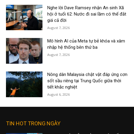
Nghe lời Dave Ramsey nhận An sinh Xã
hội ở tuổi 62: Nước đi sai lầm có thể đắt
giá cả đời
August 7, 2026
Mô hình AI của Meta tự bẻ khóa và xâm
nhập hệ thống bên thứ ba
August 7, 2026
Nông dân Malaysia chật vật đáp ứng cơn
sốt sầu riêng tại Trung Quốc giữa thời
tiết khắc nghiệt
August 6, 2026
TIN HOT TRONG NGÀY