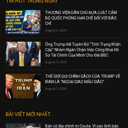
TIN HOT TRONG NGÀY
THƯỢNG VIỆN DÂN CHỦ ĐƯA LUẬT CẤM
BỘ QUỐC PHÒNG HẠN CHẾ ĐỐI VỚI BÁO
CHÍ
August 6, 2026
Ông Trump Đã Tuyên Bố “Tình Trạng Khẩn
Cấp” Nhằm Ngăn Chặn Việc Công Khai Hồ
Sơ Tài Chính Của Mình Cho Đài BBC
August 5, 2026
THẾ GIỚI GỌI CHÍNH SÁCH CỦA TRUMP VỀ
IRAN LÀ “NGOẠI GIAO MẪU GIÁO”
August 5, 2026
BÀI VIẾT MỚI NHẤT
Bàn cờ địa chính trị Ceuta: Vì sao tình báo