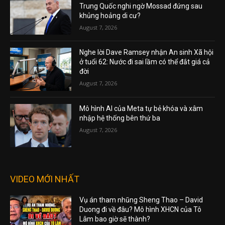
Trung Quốc nghi ngờ Mossad đứng sau
khủng hoảng di cư?
August 7, 2026
Nghe lời Dave Ramsey nhận An sinh Xã hội
ở tuổi 62: Nước đi sai lầm có thể đắt giá cả
đời
August 7, 2026
Mô hình AI của Meta tự bẻ khóa và xâm
nhập hệ thống bên thứ ba
August 7, 2026
VIDEO MỚI NHẤT
Vụ án tham nhũng Sheng Thao – David
Duong đi về đâu? Mô hình XHCN của Tô
Lâm bao giờ sẽ thành?