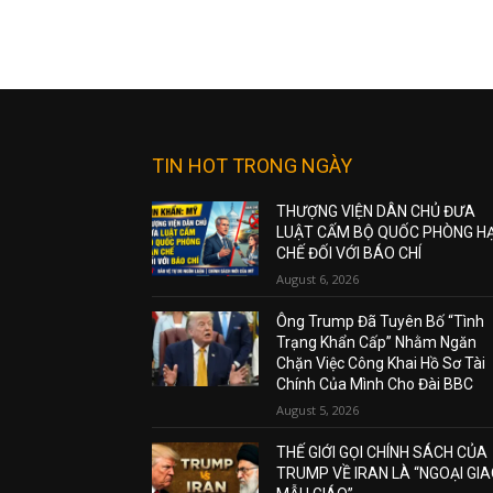
TIN HOT TRONG NGÀY
THƯỢNG VIỆN DÂN CHỦ ĐƯA
LUẬT CẤM BỘ QUỐC PHÒNG H
CHẾ ĐỐI VỚI BÁO CHÍ
August 6, 2026
Ông Trump Đã Tuyên Bố “Tình
Trạng Khẩn Cấp” Nhằm Ngăn
Chặn Việc Công Khai Hồ Sơ Tài
Chính Của Mình Cho Đài BBC
August 5, 2026
THẾ GIỚI GỌI CHÍNH SÁCH CỦA
TRUMP VỀ IRAN LÀ “NGOẠI GI