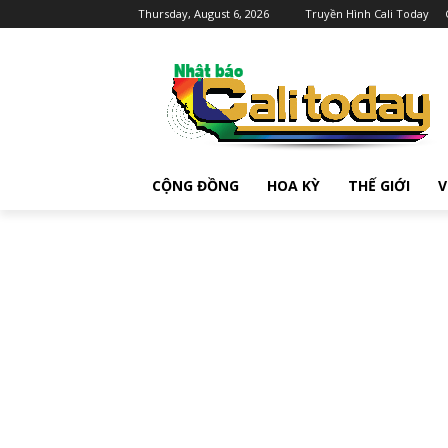
Thursday, August 6, 2026
Truyền Hình Cali Today
CỘNG ĐỒNG
HOA KỲ
THẾ GIỚI
V