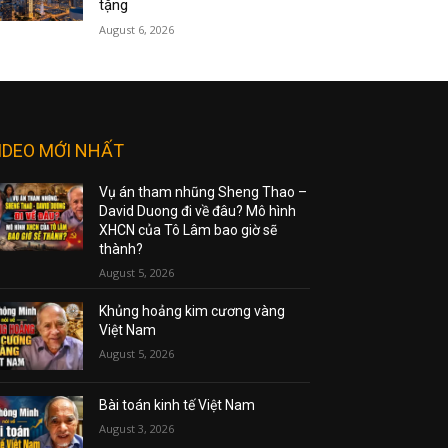
tặng
August 6, 2026
IDEO MỚI NHẤT
Vụ án tham nhũng Sheng Thao –
David Duong đi về đâu? Mô hình
XHCN của Tô Lâm bao giờ sẽ
thành?
August 5, 2026
Khủng hoảng kim cương vàng
Việt Nam
August 5, 2026
Bài toán kinh tế Việt Nam
August 3, 2026