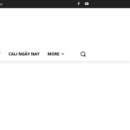
se
Ữ
CALI NGÀY NAY
MORE