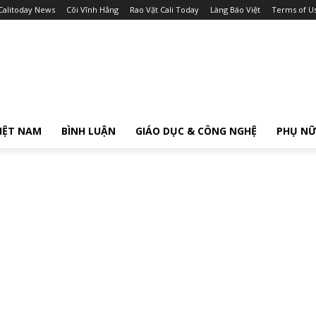
Calitoday News
Cõi Vĩnh Hằng
Rao Vặt Cali Today
Làng Báo Việt
Terms of U
IỆT NAM
BÌNH LUẬN
GIÁO DỤC & CÔNG NGHỆ
PHỤ N