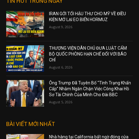
TIN HOT TRONG NGÀY
IRAN GỞI TỐI HẬU THƯ CHO MỸ VỀ ĐIỀU
KIỆN MỞ LẠI EO BIỂN HORMUZ
August 9, 2026
THƯỢNG VIỆN DÂN CHỦ ĐƯA LUẬT CẤM
BỘ QUỐC PHÒNG HẠN CHẾ ĐỐI VỚI BÁO
CHÍ
August 6, 2026
Ông Trump Đã Tuyên Bố “Tình Trạng Khẩn
Cấp” Nhằm Ngăn Chặn Việc Công Khai Hồ
Sơ Tài Chính Của Mình Cho Đài BBC
August 5, 2026
BÀI VIẾT MỚI NHẤT
Nhà hàng tại California bất ngờ đóng cửa