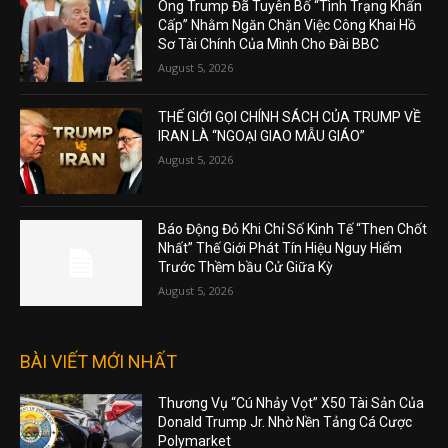
Ông Trump Đã Tuyên Bố “Tình Trạng Khẩn
Cấp” Nhằm Ngăn Chặn Việc Công Khai Hồ
Sơ Tài Chính Của Mình Cho Đài BBC
August 5, 2026
THẾ GIỚI GỌI CHÍNH SÁCH CỦA TRUMP VỀ
IRAN LÀ “NGOẠI GIAO MẪU GIÁO”
August 5, 2026
Báo Động Đỏ Khi Chỉ Số Kinh Tế “Then Chốt
Nhất” Thế Giới Phát Tín Hiệu Nguy Hiểm
Trước Thềm bầu Cử Giữa Kỳ
August 5, 2026
BÀI VIẾT MỚI NHẤT
Thương Vụ “Cú Nhảy Vọt” X50 Tài Sản Của
Donald Trump Jr. Nhờ Nền Tảng Cá Cược
Polymarket