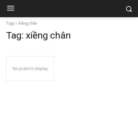
Tags
Xiềng chân
Tag:
xiềng chân
No posts to display