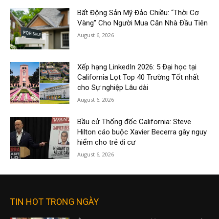
Bất Động Sản Mỹ Đảo Chiều: “Thời Cơ
Vàng” Cho Người Mua Căn Nhà Đầu Tiên
August 6, 2026
Xếp hạng LinkedIn 2026: 5 Đại học tại
California Lọt Top 40 Trường Tốt nhất
cho Sự nghiệp Lâu dài
August 6, 2026
Bầu cử Thống đốc California: Steve
Hilton cáo buộc Xavier Becerra gây nguy
hiểm cho trẻ di cư
August 6, 2026
TIN HOT TRONG NGÀY