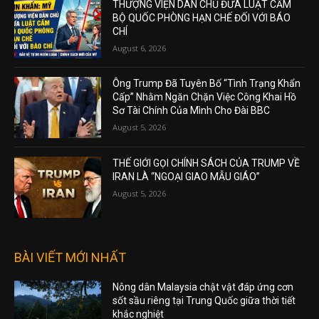
THƯỢNG VIỆN DÂN CHỦ ĐƯA LUẬT CẤM
BỘ QUỐC PHÒNG HẠN CHẾ ĐỐI VỚI BÁO
CHÍ
August 6, 2026
Ông Trump Đã Tuyên Bố “Tình Trạng Khẩn
Cấp” Nhằm Ngăn Chặn Việc Công Khai Hồ
Sơ Tài Chính Của Mình Cho Đài BBC
August 5, 2026
THẾ GIỚI GỌI CHÍNH SÁCH CỦA TRUMP VỀ
IRAN LÀ “NGOẠI GIAO MẪU GIÁO”
August 5, 2026
BÀI VIẾT MỚI NHẤT
Nông dân Malaysia chật vật đáp ứng cơn
sốt sầu riêng tại Trung Quốc giữa thời tiết
khắc nghiệt