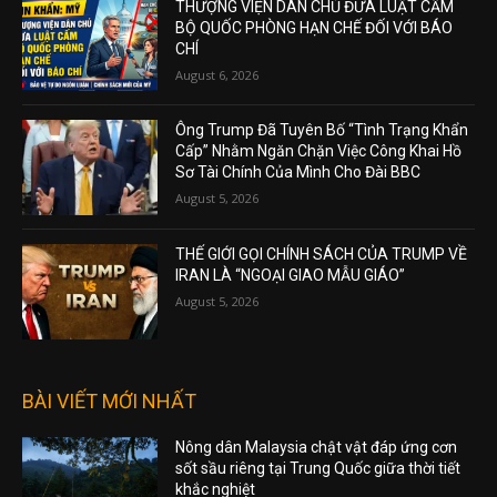
THƯỢNG VIỆN DÂN CHỦ ĐƯA LUẬT CẤM
BỘ QUỐC PHÒNG HẠN CHẾ ĐỐI VỚI BÁO
CHÍ
August 6, 2026
Ông Trump Đã Tuyên Bố “Tình Trạng Khẩn
Cấp” Nhằm Ngăn Chặn Việc Công Khai Hồ
Sơ Tài Chính Của Mình Cho Đài BBC
August 5, 2026
THẾ GIỚI GỌI CHÍNH SÁCH CỦA TRUMP VỀ
IRAN LÀ “NGOẠI GIAO MẪU GIÁO”
August 5, 2026
BÀI VIẾT MỚI NHẤT
Nông dân Malaysia chật vật đáp ứng cơn
sốt sầu riêng tại Trung Quốc giữa thời tiết
khắc nghiệt