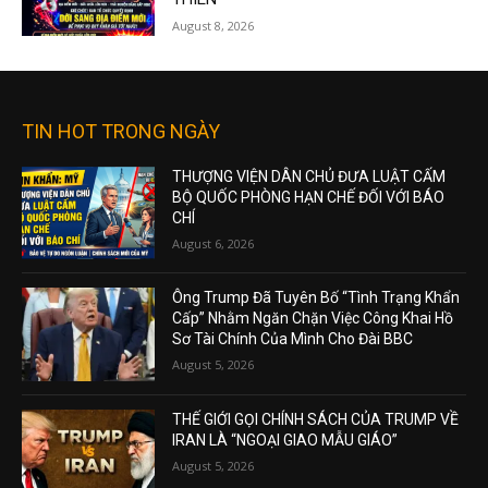
August 8, 2026
TIN HOT TRONG NGÀY
THƯỢNG VIỆN DÂN CHỦ ĐƯA LUẬT CẤM
BỘ QUỐC PHÒNG HẠN CHẾ ĐỐI VỚI BÁO
CHÍ
August 6, 2026
Ông Trump Đã Tuyên Bố “Tình Trạng Khẩn
Cấp” Nhằm Ngăn Chặn Việc Công Khai Hồ
Sơ Tài Chính Của Mình Cho Đài BBC
August 5, 2026
THẾ GIỚI GỌI CHÍNH SÁCH CỦA TRUMP VỀ
IRAN LÀ “NGOẠI GIAO MẪU GIÁO”
August 5, 2026