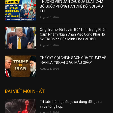
THƯỢNG VIỆN DÂN CHỦ ĐƯA LUẬT CẤM
BỘ QUỐC PHÒNG HẠN CHẾ ĐỐI VỚI BÁO
CHÍ
August 6, 2026
Ông Trump Đã Tuyên Bố “Tình Trạng Khẩn
Cấp” Nhằm Ngăn Chặn Việc Công Khai Hồ
Sơ Tài Chính Của Mình Cho Đài BBC
August 5, 2026
THẾ GIỚI GỌI CHÍNH SÁCH CỦA TRUMP VỀ
IRAN LÀ “NGOẠI GIAO MẪU GIÁO”
August 5, 2026
BÀI VIẾT MỚI NHẤT
Trí tuệ nhân tạo được sử dụng để tạo ra
virus tổng hợp.
August 7, 2026