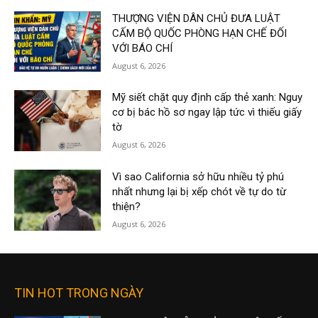
THƯỢNG VIỆN DÂN CHỦ ĐƯA LUẬT
CẤM BỘ QUỐC PHÒNG HẠN CHẾ ĐỐI
VỚI BÁO CHÍ
August 6, 2026
Mỹ siết chặt quy định cấp thẻ xanh: Nguy
cơ bị bác hồ sơ ngay lập tức vì thiếu giấy
tờ
August 6, 2026
Vì sao California sở hữu nhiều tỷ phú
nhất nhưng lại bị xếp chót về tự do từ
thiện?
August 6, 2026
TIN HOT TRONG NGÀY