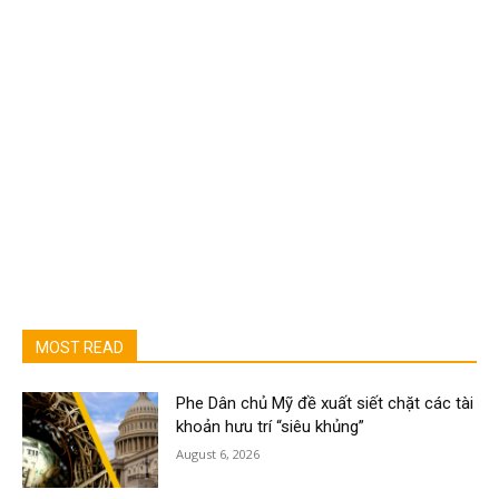
MOST READ
Phe Dân chủ Mỹ đề xuất siết chặt các tài
khoản hưu trí “siêu khủng”
August 6, 2026