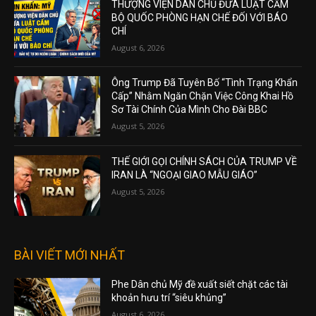
THƯỢNG VIỆN DÂN CHỦ ĐƯA LUẬT CẤM
BỘ QUỐC PHÒNG HẠN CHẾ ĐỐI VỚI BÁO
CHÍ
August 6, 2026
Ông Trump Đã Tuyên Bố “Tình Trạng Khẩn
Cấp” Nhằm Ngăn Chặn Việc Công Khai Hồ
Sơ Tài Chính Của Mình Cho Đài BBC
August 5, 2026
THẾ GIỚI GỌI CHÍNH SÁCH CỦA TRUMP VỀ
IRAN LÀ “NGOẠI GIAO MẪU GIÁO”
August 5, 2026
BÀI VIẾT MỚI NHẤT
Phe Dân chủ Mỹ đề xuất siết chặt các tài
khoản hưu trí “siêu khủng”
August 6, 2026