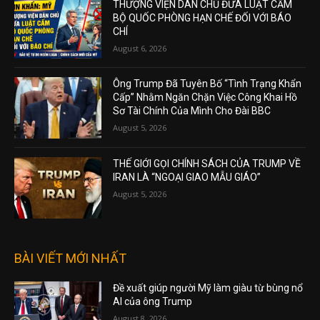
THƯỢNG VIỆN DÂN CHỦ ĐƯA LUẬT CẤM
BỘ QUỐC PHÒNG HẠN CHẾ ĐỐI VỚI BÁO
CHÍ
August 6, 2026
Ông Trump Đã Tuyên Bố “Tình Trạng Khẩn
Cấp” Nhằm Ngăn Chặn Việc Công Khai Hồ
Sơ Tài Chính Của Mình Cho Đài BBC
August 5, 2026
THẾ GIỚI GỌI CHÍNH SÁCH CỦA TRUMP VỀ
IRAN LÀ “NGOẠI GIAO MẪU GIÁO”
August 5, 2026
BÀI VIẾT MỚI NHẤT
Đề xuất giúp người Mỹ làm giàu từ bùng nổ
AI của ông Trump
August 8, 2026