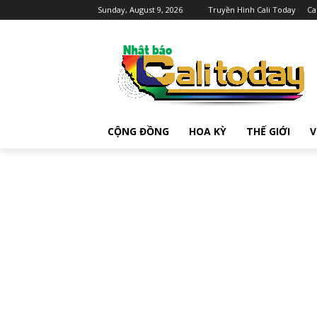
Sunday, August 9, 2026
Truyền Hình Cali Today
Ca
CỘNG ĐỒNG
HOA KỲ
THẾ GIỚI
V