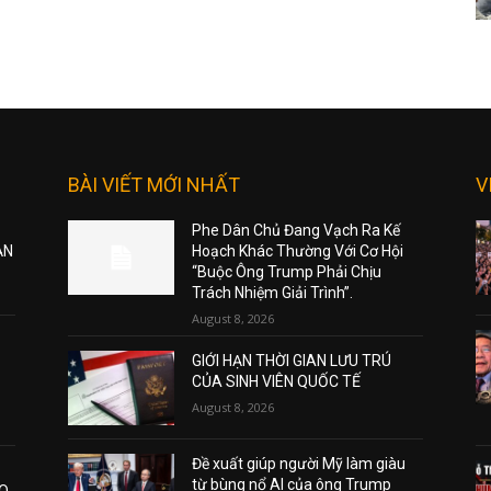
BÀI VIẾT MỚI NHẤT
V
Phe Dân Chủ Đang Vạch Ra Kế
ẠN
Hoạch Khác Thường Với Cơ Hội
“Buộc Ông Trump Phải Chịu
Trách Nhiệm Giải Trình”.
August 8, 2026
GIỚI HẠN THỜI GIAN LƯU TRÚ
CỦA SINH VIÊN QUỐC TẾ
August 8, 2026
Đề xuất giúp người Mỹ làm giàu
từ bùng nổ AI của ông Trump