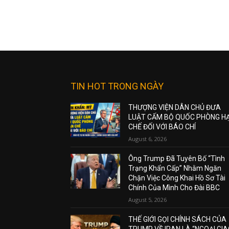
TIN HOT TRONG NGÀY
THƯỢNG VIỆN DÂN CHỦ ĐƯA
LUẬT CẤM BỘ QUỐC PHÒNG H
CHẾ ĐỐI VỚI BÁO CHÍ
August 6, 2026
Ông Trump Đã Tuyên Bố “Tình
Trạng Khẩn Cấp” Nhằm Ngăn
Chặn Việc Công Khai Hồ Sơ Tài
Chính Của Mình Cho Đài BBC
August 5, 2026
THẾ GIỚI GỌI CHÍNH SÁCH CỦA