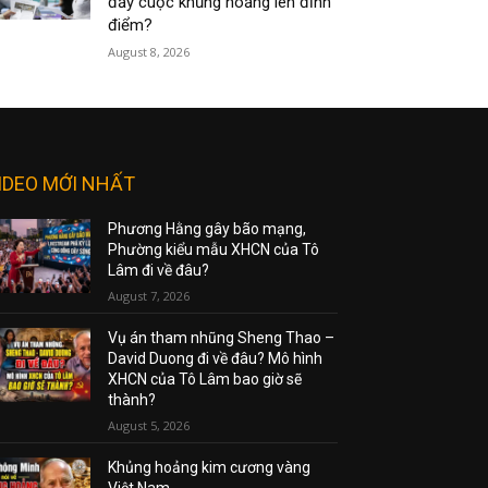
đẩy cuộc khủng hoảng lên đỉnh
điểm?
August 8, 2026
IDEO MỚI NHẤT
Phương Hằng gây bão mạng,
Phường kiểu mẫu XHCN của Tô
Lâm đi về đâu?
August 7, 2026
Vụ án tham nhũng Sheng Thao –
David Duong đi về đâu? Mô hình
XHCN của Tô Lâm bao giờ sẽ
thành?
August 5, 2026
Khủng hoảng kim cương vàng