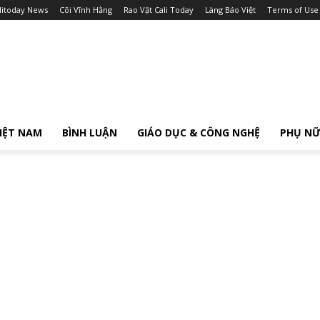
litoday News
Cõi Vĩnh Hằng
Rao Vặt Cali Today
Làng Báo Việt
Terms of Use
IỆT NAM
BÌNH LUẬN
GIÁO DỤC & CÔNG NGHỆ
PHỤ N