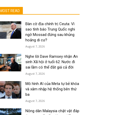
MOST READ
Bàn cờ địa chính trị Ceuta: Vì
sao tình báo Trung Quốc nghi
ngờ Mossad đứng sau khủng
hoảng di cư?
August 7, 2026
Nghe lời Dave Ramsey nhận An
sinh Xã hội ở tuổi 62: Nước đi
sai lầm có thể đắt giá cả đời
August 7, 2026
Mô hình AI của Meta tự bẻ khóa
và xâm nhập hệ thống bên thứ
ba
August 7, 2026
Nông dân Malaysia chật vật đáp