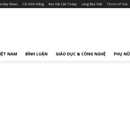
itoday News
Cõi Vĩnh Hằng
Rao Vặt Cali Today
Làng Báo Việt
Terms of Use
IỆT NAM
BÌNH LUẬN
GIÁO DỤC & CÔNG NGHỆ
PHỤ N