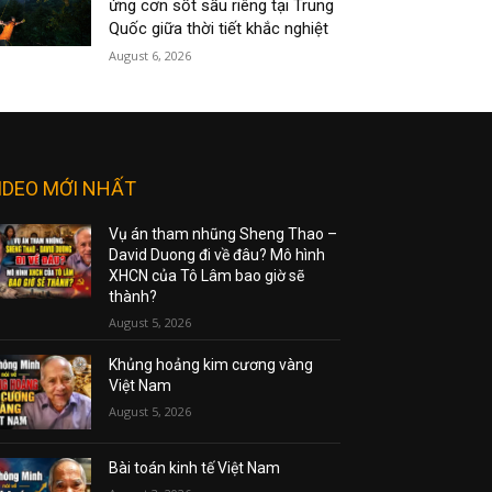
ứng cơn sốt sầu riêng tại Trung
Quốc giữa thời tiết khắc nghiệt
August 6, 2026
IDEO MỚI NHẤT
Vụ án tham nhũng Sheng Thao –
David Duong đi về đâu? Mô hình
XHCN của Tô Lâm bao giờ sẽ
thành?
August 5, 2026
Khủng hoảng kim cương vàng
Việt Nam
August 5, 2026
Bài toán kinh tế Việt Nam