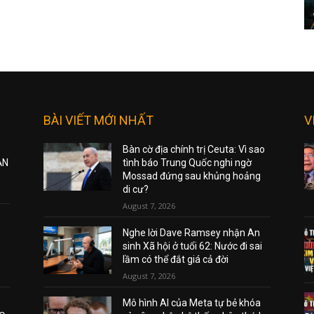
BÀI VIẾT MỚI NHẤT
V
Bàn cờ địa chính trị Ceuta: Vì sao
ẠN
tình báo Trung Quốc nghi ngờ
Mossad đứng sau khủng hoảng
di cư?
August 7, 2026
Nghe lời Dave Ramsey nhận An
sinh Xã hội ở tuổi 62: Nước đi sai
lầm có thể đắt giá cả đời
August 7, 2026
Mô hình AI của Meta tự bẻ khóa