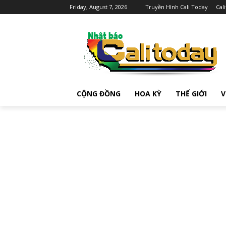
Friday, August 7, 2026
Truyền Hình Cali Today
Cal
CỘNG ĐỒNG
HOA KỲ
THẾ GIỚI
V