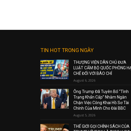
TIN HOT TRONG NGÀY
THƯỢNG VIỆN DÂN CHỦ ĐƯA
LUẬT CẤM BỘ QUỐC PHÒNG H
CHẾ ĐỐI VỚI BÁO CHÍ
August 6, 2026
Ông Trump Đã Tuyên Bố “Tình
Trạng Khẩn Cấp” Nhằm Ngăn
Chặn Việc Công Khai Hồ Sơ Tài
Chính Của Mình Cho Đài BBC
August 5, 2026
THẾ GIỚI GỌI CHÍNH SÁCH CỦA