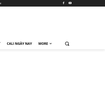
e
Ữ
CALI NGÀY NAY
MORE