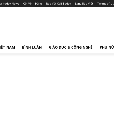
alitoday News
Cõi Vĩnh Hằng
Rao Vặt Cali Today
Làng Báo Việt
Terms of Us
IỆT NAM
BÌNH LUẬN
GIÁO DỤC & CÔNG NGHỆ
PHỤ N