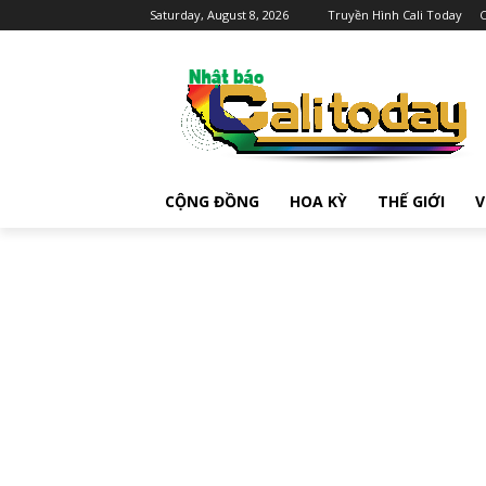
Saturday, August 8, 2026
Truyền Hình Cali Today
C
CỘNG ĐỒNG
HOA KỲ
THẾ GIỚI
V