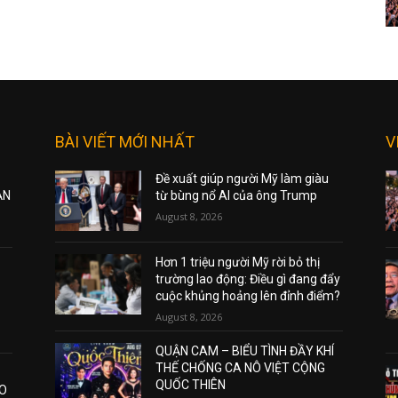
BÀI VIẾT MỚI NHẤT
V
Đề xuất giúp người Mỹ làm giàu
ẠN
từ bùng nổ AI của ông Trump
August 8, 2026
Hơn 1 triệu người Mỹ rời bỏ thị
trường lao động: Điều gì đang đẩy
cuộc khủng hoảng lên đỉnh điểm?
August 8, 2026
QUẬN CAM – BIỂU TÌNH ĐẦY KHÍ
THẾ CHỐNG CA NÔ VIỆT CỘNG
QUỐC THIÊN
AO