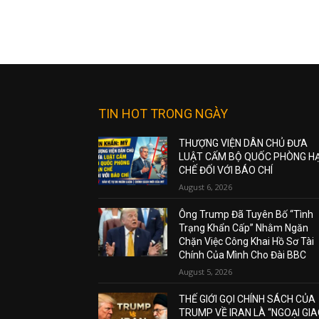
TIN HOT TRONG NGÀY
THƯỢNG VIỆN DÂN CHỦ ĐƯA
LUẬT CẤM BỘ QUỐC PHÒNG H
CHẾ ĐỐI VỚI BÁO CHÍ
August 6, 2026
Ông Trump Đã Tuyên Bố “Tình
Trạng Khẩn Cấp” Nhằm Ngăn
Chặn Việc Công Khai Hồ Sơ Tài
Chính Của Mình Cho Đài BBC
August 5, 2026
THẾ GIỚI GỌI CHÍNH SÁCH CỦA
TRUMP VỀ IRAN LÀ “NGOẠI GI