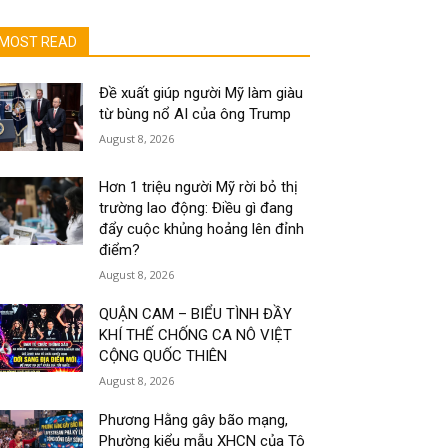
MOST READ
Đề xuất giúp người Mỹ làm giàu
từ bùng nổ AI của ông Trump
August 8, 2026
Hơn 1 triệu người Mỹ rời bỏ thị
trường lao động: Điều gì đang
đẩy cuộc khủng hoảng lên đỉnh
điểm?
August 8, 2026
QUẬN CAM – BIỂU TÌNH ĐẦY
KHÍ THẾ CHỐNG CA NÔ VIỆT
CỘNG QUỐC THIÊN
August 8, 2026
Phương Hằng gây bão mạng,
Phường kiểu mẫu XHCN của Tô