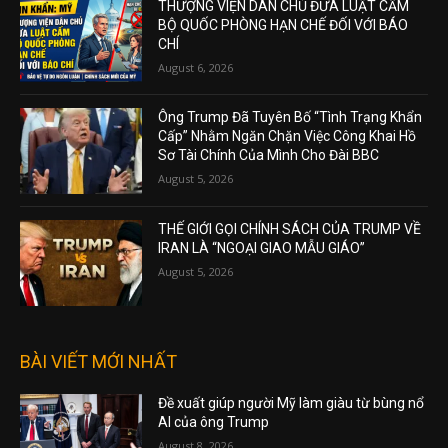
THƯỢNG VIỆN DÂN CHỦ ĐƯA LUẬT CẤM
BỘ QUỐC PHÒNG HẠN CHẾ ĐỐI VỚI BÁO
CHÍ
August 6, 2026
Ông Trump Đã Tuyên Bố “Tình Trạng Khẩn
Cấp” Nhằm Ngăn Chặn Việc Công Khai Hồ
Sơ Tài Chính Của Mình Cho Đài BBC
August 5, 2026
THẾ GIỚI GỌI CHÍNH SÁCH CỦA TRUMP VỀ
IRAN LÀ “NGOẠI GIAO MẪU GIÁO”
August 5, 2026
BÀI VIẾT MỚI NHẤT
Đề xuất giúp người Mỹ làm giàu từ bùng nổ
AI của ông Trump
August 8, 2026