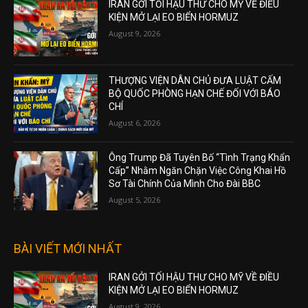
IRAN GỞI TỐI HẬU THƯ CHO MỸ VỀ ĐIỀU
KIỆN MỞ LẠI EO BIỂN HORMUZ
August 9, 2026
THƯỢNG VIỆN DÂN CHỦ ĐƯA LUẬT CẤM
BỘ QUỐC PHÒNG HẠN CHẾ ĐỐI VỚI BÁO
CHÍ
August 6, 2026
Ông Trump Đã Tuyên Bố “Tình Trạng Khẩn
Cấp” Nhằm Ngăn Chặn Việc Công Khai Hồ
Sơ Tài Chính Của Mình Cho Đài BBC
August 5, 2026
BÀI VIẾT MỚI NHẤT
IRAN GỞI TỐI HẬU THƯ CHO MỸ VỀ ĐIỀU
KIỆN MỞ LẠI EO BIỂN HORMUZ
August 9, 2026