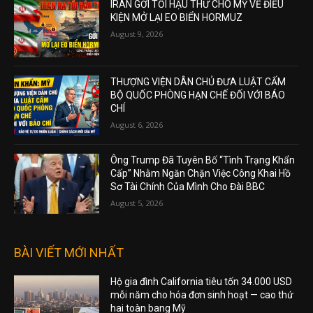
IRAN GỞI TỐI HẬU THƯ CHO MỸ VỀ ĐIỀU
KIỆN MỞ LẠI EO BIỂN HORMUZ
August 9, 2026
THƯỢNG VIỆN DÂN CHỦ ĐƯA LUẬT CẤM
BỘ QUỐC PHÒNG HẠN CHẾ ĐỐI VỚI BÁO
CHÍ
August 6, 2026
Ông Trump Đã Tuyên Bố “Tình Trạng Khẩn
Cấp” Nhằm Ngăn Chặn Việc Công Khai Hồ
Sơ Tài Chính Của Mình Cho Đài BBC
August 5, 2026
BÀI VIẾT MỚI NHẤT
Hộ gia đình California tiêu tốn 34.000 USD
mỗi năm cho hóa đơn sinh hoạt — cao thứ
hai toàn bang Mỹ