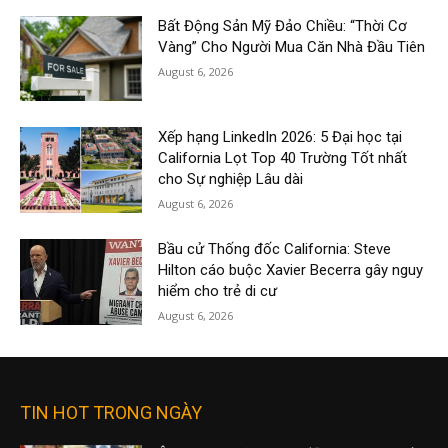
Bất Động Sản Mỹ Đảo Chiều: “Thời Cơ
Vàng” Cho Người Mua Căn Nhà Đầu Tiên
August 6, 2026
Xếp hạng LinkedIn 2026: 5 Đại học tại
California Lọt Top 40 Trường Tốt nhất
cho Sự nghiệp Lâu dài
August 6, 2026
Bầu cử Thống đốc California: Steve
Hilton cáo buộc Xavier Becerra gây nguy
hiểm cho trẻ di cư
August 6, 2026
TIN HOT TRONG NGÀY