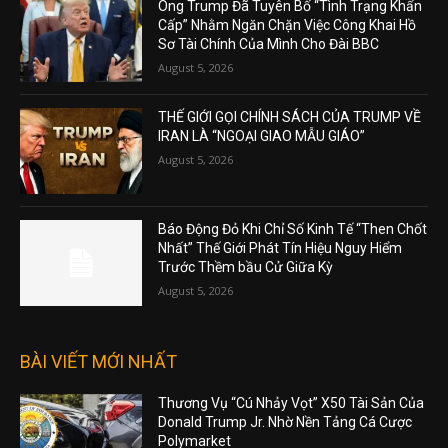
Ông Trump Đã Tuyên Bố “Tình Trạng Khẩn
Cấp” Nhằm Ngăn Chặn Việc Công Khai Hồ
Sơ Tài Chính Của Mình Cho Đài BBC
August 5, 2026
THẾ GIỚI GỌI CHÍNH SÁCH CỦA TRUMP VỀ
IRAN LÀ “NGOẠI GIAO MẪU GIÁO”
August 5, 2026
Báo Động Đỏ Khi Chỉ Số Kinh Tế “Then Chốt
Nhất” Thế Giới Phát Tín Hiệu Nguy Hiểm
Trước Thềm bầu Cử Giữa Kỳ
August 5, 2026
BÀI VIẾT MỚI NHẤT
Thương Vụ “Cú Nhảy Vọt” X50 Tài Sản Của
Donald Trump Jr. Nhờ Nền Tảng Cá Cược
Polymarket