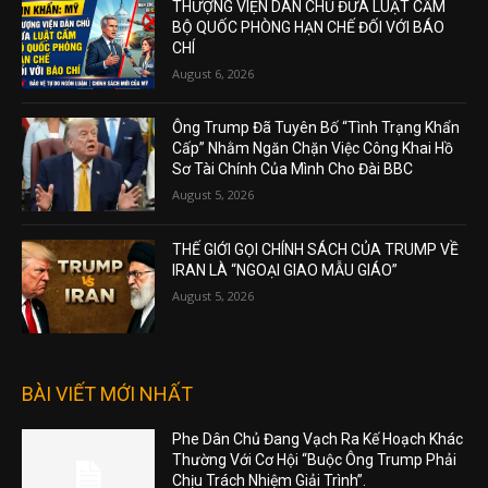
THƯỢNG VIỆN DÂN CHỦ ĐƯA LUẬT CẤM
BỘ QUỐC PHÒNG HẠN CHẾ ĐỐI VỚI BÁO
CHÍ
August 6, 2026
Ông Trump Đã Tuyên Bố “Tình Trạng Khẩn
Cấp” Nhằm Ngăn Chặn Việc Công Khai Hồ
Sơ Tài Chính Của Mình Cho Đài BBC
August 5, 2026
THẾ GIỚI GỌI CHÍNH SÁCH CỦA TRUMP VỀ
IRAN LÀ “NGOẠI GIAO MẪU GIÁO”
August 5, 2026
BÀI VIẾT MỚI NHẤT
Phe Dân Chủ Đang Vạch Ra Kế Hoạch Khác
Thường Với Cơ Hội “Buộc Ông Trump Phải
Chịu Trách Nhiệm Giải Trình”.