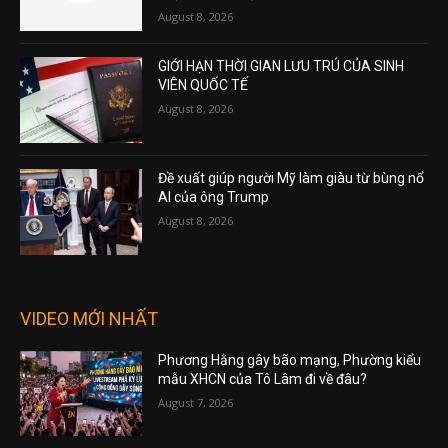
August 8, 2026
GIỚI HẠN THỜI GIAN LƯU TRÚ CỦA SINH
VIÊN QUỐC TẾ
August 8, 2026
Đề xuất giúp người Mỹ làm giàu từ bùng nổ
AI của ông Trump
August 8, 2026
VIDEO MỚI NHẤT
Phương Hằng gây bão mạng, Phường kiểu
mẫu XHCN của Tô Lâm đi về đâu?
August 7, 2026