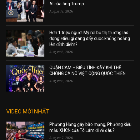
AI của ông Trump
August 8, 2026
Hơn 1 triệu người Mỹ rời bỏ thị trường lao
động: Điều gì đang đẩy cuộc khủng hoảng
lên đỉnh điểm?
August 8, 2026
QUẬN CAM – BIỂU TÌNH ĐẦY KHÍ THẾ
CHỐNG CA NÔ VIỆT CỘNG QUỐC THIÊN
August 8, 2026
VIDEO MỚI NHẤT
Phương Hằng gây bão mạng, Phường kiểu
mẫu XHCN của Tô Lâm đi về đâu?
August 7, 2026