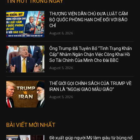
TIN HOT TRONG NGÀY
THƯỢNG VIỆN DÂN CHỦ ĐƯA LUẬT CẤM
BỘ QUỐC PHÒNG HẠN CHẾ ĐỐI VỚI BÁO
CHÍ
August 6, 2026
Ông Trump Đã Tuyên Bố “Tình Trạng Khẩn
Cấp” Nhằm Ngăn Chặn Việc Công Khai Hồ
Sơ Tài Chính Của Mình Cho Đài BBC
August 5, 2026
THẾ GIỚI GỌI CHÍNH SÁCH CỦA TRUMP VỀ
IRAN LÀ “NGOẠI GIAO MẪU GIÁO”
August 5, 2026
BÀI VIẾT MỚI NHẤT
Đề xuất giúp người Mỹ làm giàu từ bùng nổ