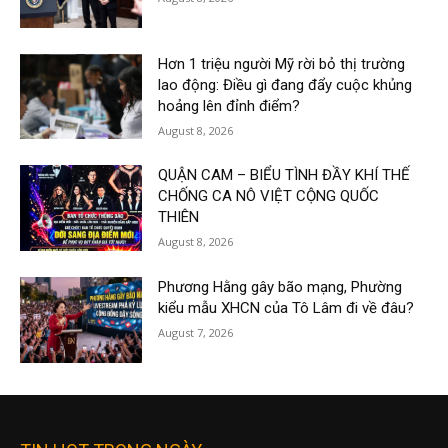
Hơn 1 triệu người Mỹ rời bỏ thị trường
lao động: Điều gì đang đẩy cuộc khủng
hoảng lên đỉnh điểm?
August 8, 2026
QUẬN CAM – BIỂU TÌNH ĐẦY KHÍ THẾ
CHỐNG CA NÔ VIỆT CỘNG QUỐC
THIÊN
August 8, 2026
Phương Hằng gây bão mạng, Phường
kiểu mẫu XHCN của Tô Lâm đi về đâu?
August 7, 2026