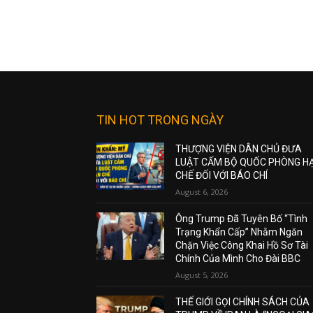
TIN HOT TRONG NGÀY
THƯỢNG VIỆN DÂN CHỦ ĐƯA
LUẬT CẤM BỘ QUỐC PHÒNG H
CHẾ ĐỐI VỚI BÁO CHÍ
August 6, 2026
Ông Trump Đã Tuyên Bố “Tình
Trạng Khẩn Cấp” Nhằm Ngăn
Chặn Việc Công Khai Hồ Sơ Tài
Chính Của Mình Cho Đài BBC
August 5, 2026
THẾ GIỚI GỌI CHÍNH SÁCH CỦA