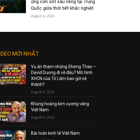
ứng cơn sốt sầu riêng tại Trung
Quốc giữa thời tiết khắc nghiệt
August 6, 2026
IDEO MỚI NHẤT
Vụ án tham nhũng Sheng Thao –
David Duong đi về đâu? Mô hình
XHCN của Tô Lâm bao giờ sẽ
thành?
August 5, 2026
Khủng hoảng kim cương vàng
Việt Nam
August 5, 2026
Bài toán kinh tế Việt Nam