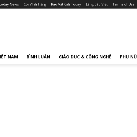
itoday News
Cõi Vĩnh Hằng
Rao Vặt Cali Today
Làng Báo Việt
Terms of Use
IỆT NAM
BÌNH LUẬN
GIÁO DỤC & CÔNG NGHỆ
PHỤ N