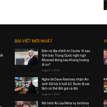
BÀI VIẾT MỚI NHẤT
V
Bàn cờ địa chính trị Ceuta: Vì sao
ẠN
tình báo Trung Quốc nghi ngờ
Mossad đứng sau khủng hoảng
di cư?
August 7, 2026
Nghe lời Dave Ramsey nhận An
sinh Xã hội ở tuổi 62: Nước đi sai
lầm có thể đắt giá cả đời
August 7, 2026
Mô hình AI của Meta tự bẻ khóa