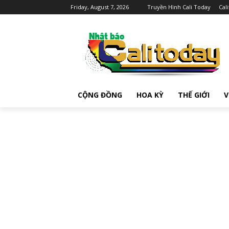
Friday, August 7, 2026
Truyền Hình Cali Today
Cal
CỘNG ĐỒNG
HOA KỲ
THẾ GIỚI
V