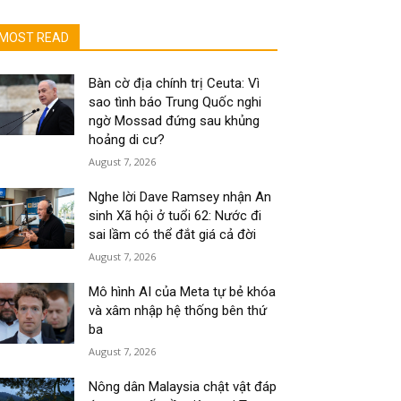
MOST READ
Bàn cờ địa chính trị Ceuta: Vì
sao tình báo Trung Quốc nghi
ngờ Mossad đứng sau khủng
hoảng di cư?
August 7, 2026
Nghe lời Dave Ramsey nhận An
sinh Xã hội ở tuổi 62: Nước đi
sai lầm có thể đắt giá cả đời
August 7, 2026
Mô hình AI của Meta tự bẻ khóa
và xâm nhập hệ thống bên thứ
ba
August 7, 2026
Nông dân Malaysia chật vật đáp