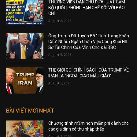
THƯỢNG VIỆN DÂN CHỦ ĐƯA LUẬT CẤM
BỘ QUỐC PHÒNG HẠN CHẾ ĐỐI VỚI BÁO
CHÍ
August 6, 2026
Ông Trump Đã Tuyên Bố “Tình Trạng Khẩn
Cấp” Nhằm Ngăn Chặn Việc Công Khai Hồ
Sơ Tài Chính Của Mình Cho Đài BBC
August 5, 2026
THẾ GIỚI GỌI CHÍNH SÁCH CỦA TRUMP VỀ
IRAN LÀ “NGOẠI GIAO MẪU GIÁO”
August 5, 2026
BÀI VIẾT MỚI NHẤT
Chương trình mầm non miễn phí dành cho
các gia đình có thu nhập thấp
August 7, 2026