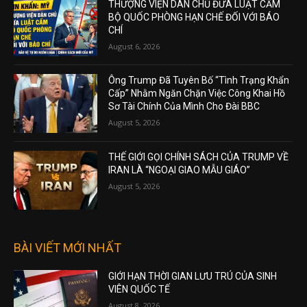
THƯỢNG VIỆN DÂN CHỦ ĐƯA LUẬT CẤM
BỘ QUỐC PHÒNG HẠN CHẾ ĐỐI VỚI BÁO
CHÍ
August 6, 2026
Ông Trump Đã Tuyên Bố “Tình Trạng Khẩn
Cấp” Nhằm Ngăn Chặn Việc Công Khai Hồ
Sơ Tài Chính Của Mình Cho Đài BBC
August 5, 2026
THẾ GIỚI GỌI CHÍNH SÁCH CỦA TRUMP VỀ
IRAN LÀ “NGOẠI GIAO MẪU GIÁO”
August 5, 2026
BÀI VIẾT MỚI NHẤT
GIỚI HẠN THỜI GIAN LƯU TRÚ CỦA SINH
VIÊN QUỐC TẾ
August 8, 2026