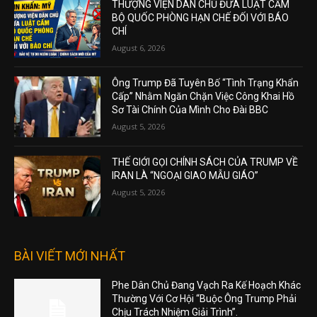
THƯỢNG VIỆN DÂN CHỦ ĐƯA LUẬT CẤM
BỘ QUỐC PHÒNG HẠN CHẾ ĐỐI VỚI BÁO
CHÍ
August 6, 2026
Ông Trump Đã Tuyên Bố “Tình Trạng Khẩn
Cấp” Nhằm Ngăn Chặn Việc Công Khai Hồ
Sơ Tài Chính Của Mình Cho Đài BBC
August 5, 2026
THẾ GIỚI GỌI CHÍNH SÁCH CỦA TRUMP VỀ
IRAN LÀ “NGOẠI GIAO MẪU GIÁO”
August 5, 2026
BÀI VIẾT MỚI NHẤT
Phe Dân Chủ Đang Vạch Ra Kế Hoạch Khác
Thường Với Cơ Hội “Buộc Ông Trump Phải
Chịu Trách Nhiệm Giải Trình”.