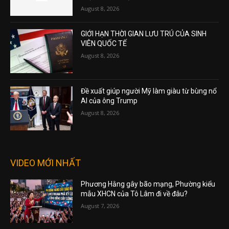
August 8, 2026
GIỚI HẠN THỜI GIAN LƯU TRÚ CỦA SINH
VIÊN QUỐC TẾ
August 8, 2026
Đề xuất giúp người Mỹ làm giàu từ bùng nổ
AI của ông Trump
August 8, 2026
VIDEO MỚI NHẤT
Phương Hằng gây bão mạng, Phường kiểu
mẫu XHCN của Tô Lâm đi về đâu?
August 7, 2026