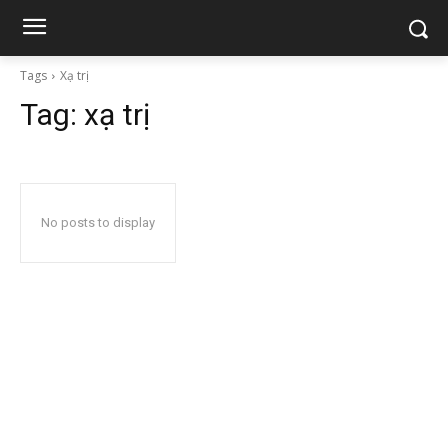
Tags
Xạ trị
Tag:
xạ trị
No posts to display