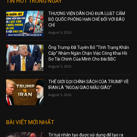
TIN HOT TRONG NGÀY
THƯỢNG VIỆN DÂN CHỦ ĐƯA LUẬT CẤM
BỘ QUỐC PHÒNG HẠN CHẾ ĐỐI VỚI BÁO
CHÍ
August 6, 2026
Ông Trump Đã Tuyên Bố “Tình Trạng Khẩn
Cấp” Nhằm Ngăn Chặn Việc Công Khai Hồ
Sơ Tài Chính Của Mình Cho Đài BBC
August 5, 2026
THẾ GIỚI GỌI CHÍNH SÁCH CỦA TRUMP VỀ
IRAN LÀ “NGOẠI GIAO MẪU GIÁO”
August 5, 2026
BÀI VIẾT MỚI NHẤT
Trí tuệ nhân tạo được sử dụng để tạo ra