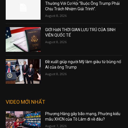
Thường Với Cơ Hội “Buộc Ông Trump Phải
Chịu Trách Nhiệm Giải Trình”.
August 8, 2026
GIỚI HẠN THỜI GIAN LƯU TRÚ CỦA SINH
VIÊN QUỐC TẾ
August 8, 2026
Đề xuất giúp người Mỹ làm giàu từ bùng nổ
AI của ông Trump
August 8, 2026
VIDEO MỚI NHẤT
Phương Hằng gây bão mạng, Phường kiểu
mẫu XHCN của Tô Lâm đi về đâu?
August 7, 2026