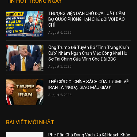
TIN HOT TRONG NGÀY
THƯỢNG VIỆN DÂN CHỦ ĐƯA LUẬT CẤM
BỘ QUỐC PHÒNG HẠN CHẾ ĐỐI VỚI BÁO
CHÍ
August 6, 2026
Ông Trump Đã Tuyên Bố “Tình Trạng Khẩn
Cấp” Nhằm Ngăn Chặn Việc Công Khai Hồ
Sơ Tài Chính Của Mình Cho Đài BBC
August 5, 2026
THẾ GIỚI GỌI CHÍNH SÁCH CỦA TRUMP VỀ
IRAN LÀ “NGOẠI GIAO MẪU GIÁO”
August 5, 2026
BÀI VIẾT MỚI NHẤT
Phe Dân Chủ Đang Vạch Ra Kế Hoạch Khác