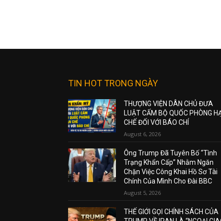
TIN HOT TRONG NGÀY
THƯỢNG VIỆN DÂN CHỦ ĐƯA
LUẬT CẤM BỘ QUỐC PHÒNG H
CHẾ ĐỐI VỚI BÁO CHÍ
August 6, 2026
Ông Trump Đã Tuyên Bố “Tình
Trạng Khẩn Cấp” Nhằm Ngăn
Chặn Việc Công Khai Hồ Sơ Tài
Chính Của Mình Cho Đài BBC
August 5, 2026
THẾ GIỚI GỌI CHÍNH SÁCH CỦA