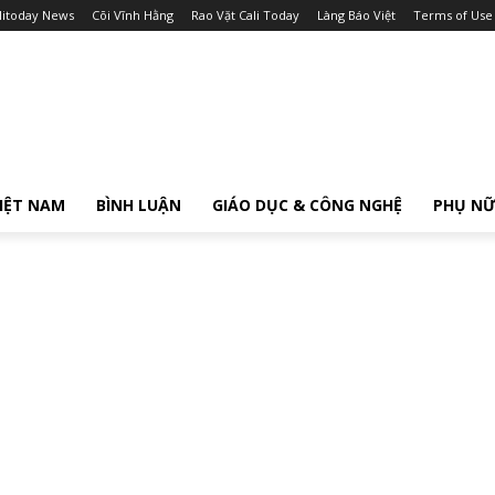
litoday News
Cõi Vĩnh Hằng
Rao Vặt Cali Today
Làng Báo Việt
Terms of Use
IỆT NAM
BÌNH LUẬN
GIÁO DỤC & CÔNG NGHỆ
PHỤ N