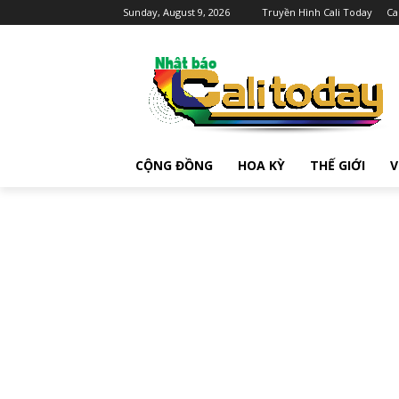
Sunday, August 9, 2026
Truyền Hình Cali Today
Ca
CỘNG ĐỒNG
HOA KỲ
THẾ GIỚI
V