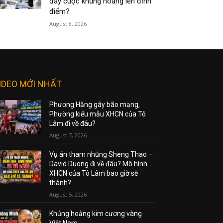
đẩy cuộc khủng hoảng lên đỉnh
điểm?
August 8, 2026
IDEO MỚI NHẤT
Phương Hằng gây bão mạng,
Phường kiểu mẫu XHCN của Tô
Lâm đi về đâu?
August 7, 2026
Vụ án tham nhũng Sheng Thao –
David Duong đi về đâu? Mô hình
XHCN của Tô Lâm bao giờ sẽ
thành?
August 5, 2026
Khủng hoảng kim cương vàng