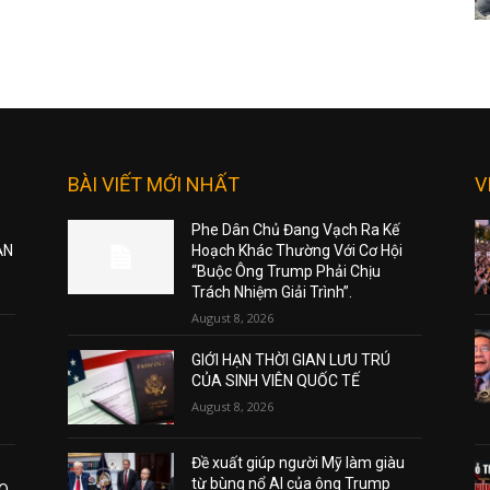
BÀI VIẾT MỚI NHẤT
V
Phe Dân Chủ Đang Vạch Ra Kế
ẠN
Hoạch Khác Thường Với Cơ Hội
“Buộc Ông Trump Phải Chịu
Trách Nhiệm Giải Trình”.
August 8, 2026
GIỚI HẠN THỜI GIAN LƯU TRÚ
CỦA SINH VIÊN QUỐC TẾ
August 8, 2026
Đề xuất giúp người Mỹ làm giàu
từ bùng nổ AI của ông Trump