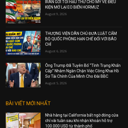
IRAN GỞI TỐI HẬU THƯ CHO MỸ VỀ ĐIỀU
KIỆN MỞ LẠI EO BIỂN HORMUZ
August 9, 2026
THƯỢNG VIỆN DÂN CHỦ ĐƯA LUẬT CẤM
BỘ QUỐC PHÒNG HẠN CHẾ ĐỐI VỚI BÁO
CHÍ
August 6, 2026
Ông Trump Đã Tuyên Bố “Tình Trạng Khẩn
Cấp” Nhằm Ngăn Chặn Việc Công Khai Hồ
Sơ Tài Chính Của Mình Cho Đài BBC
August 5, 2026
BÀI VIẾT MỚI NHẤT
Nhà hàng tại California bất ngờ đóng cửa
chỉ vài tuần sau khi nhận khoản hỗ trợ
100.000 USD từ thành phố