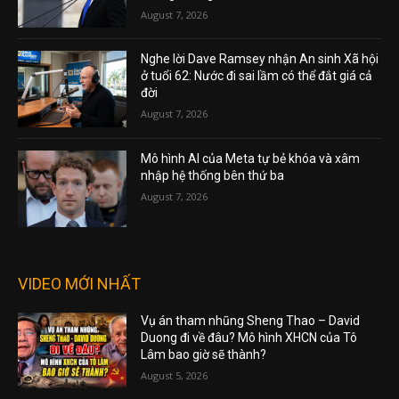
August 7, 2026
Nghe lời Dave Ramsey nhận An sinh Xã hội
ở tuổi 62: Nước đi sai lầm có thể đắt giá cả
đời
August 7, 2026
Mô hình AI của Meta tự bẻ khóa và xâm
nhập hệ thống bên thứ ba
August 7, 2026
VIDEO MỚI NHẤT
Vụ án tham nhũng Sheng Thao – David
Duong đi về đâu? Mô hình XHCN của Tô
Lâm bao giờ sẽ thành?
August 5, 2026