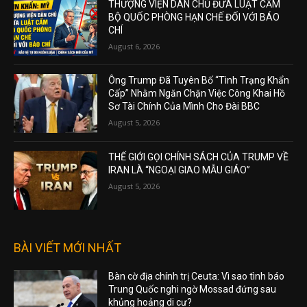
THƯỢNG VIỆN DÂN CHỦ ĐƯA LUẬT CẤM
BỘ QUỐC PHÒNG HẠN CHẾ ĐỐI VỚI BÁO
CHÍ
August 6, 2026
Ông Trump Đã Tuyên Bố “Tình Trạng Khẩn
Cấp” Nhằm Ngăn Chặn Việc Công Khai Hồ
Sơ Tài Chính Của Mình Cho Đài BBC
August 5, 2026
THẾ GIỚI GỌI CHÍNH SÁCH CỦA TRUMP VỀ
IRAN LÀ “NGOẠI GIAO MẪU GIÁO”
August 5, 2026
BÀI VIẾT MỚI NHẤT
Bàn cờ địa chính trị Ceuta: Vì sao tình báo
Trung Quốc nghi ngờ Mossad đứng sau
khủng hoảng di cư?