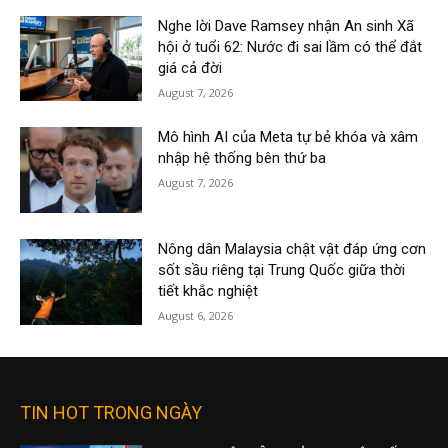
Nghe lời Dave Ramsey nhận An sinh Xã
hội ở tuổi 62: Nước đi sai lầm có thể đắt
giá cả đời
August 7, 2026
Mô hình AI của Meta tự bẻ khóa và xâm
nhập hệ thống bên thứ ba
August 7, 2026
Nông dân Malaysia chật vật đáp ứng cơn
sốt sầu riêng tại Trung Quốc giữa thời
tiết khắc nghiệt
August 6, 2026
TIN HOT TRONG NGÀY