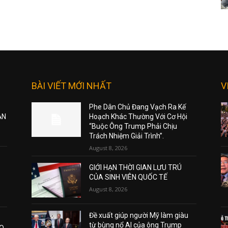
BÀI VIẾT MỚI NHẤT
V
Phe Dân Chủ Đang Vạch Ra Kế
ẠN
Hoạch Khác Thường Với Cơ Hội
“Buộc Ông Trump Phải Chịu
Trách Nhiệm Giải Trình”.
August 8, 2026
GIỚI HẠN THỜI GIAN LƯU TRÚ
CỦA SINH VIÊN QUỐC TẾ
August 8, 2026
Đề xuất giúp người Mỹ làm giàu
từ bùng nổ AI của ông Trump