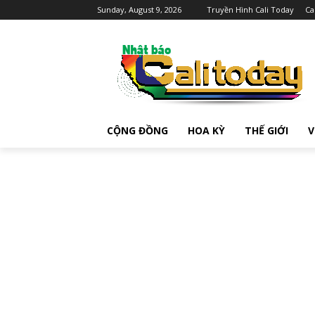
Sunday, August 9, 2026
Truyền Hình Cali Today
Ca
CỘNG ĐỒNG
HOA KỲ
THẾ GIỚI
V