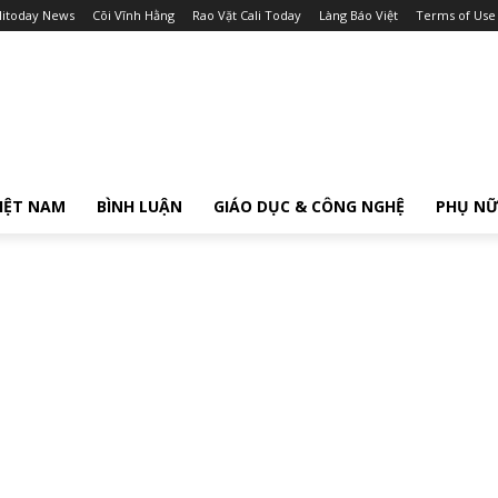
litoday News
Cõi Vĩnh Hằng
Rao Vặt Cali Today
Làng Báo Việt
Terms of Use
IỆT NAM
BÌNH LUẬN
GIÁO DỤC & CÔNG NGHỆ
PHỤ N