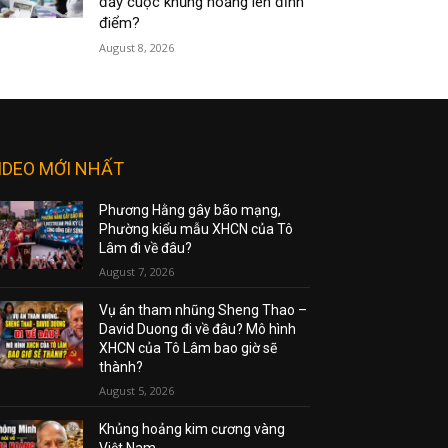
đẩy cuộc khủng hoảng lên đỉnh
điểm?
August 8, 2026
IDEO MỚI NHẤT
Phương Hằng gây bão mạng,
Phường kiểu mẫu XHCN của Tô
Lâm đi về đâu?
August 7, 2026
Vụ án tham nhũng Sheng Thao –
David Duong đi về đâu? Mô hình
XHCN của Tô Lâm bao giờ sẽ
thành?
August 5, 2026
Khủng hoảng kim cương vàng