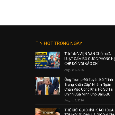
TIN HOT TRONG NGÀY
THƯỢNG VIỆN DÂN CHỦ ĐƯA
LUẬT CẤM BỘ QUỐC PHÒNG H
CHẾ ĐỐI VỚI BÁO CHÍ
August 6, 2026
Ông Trump Đã Tuyên Bố “Tình
Trạng Khẩn Cấp” Nhằm Ngăn
Chặn Việc Công Khai Hồ Sơ Tài
Chính Của Mình Cho Đài BBC
August 5, 2026
THẾ GIỚI GỌI CHÍNH SÁCH CỦA