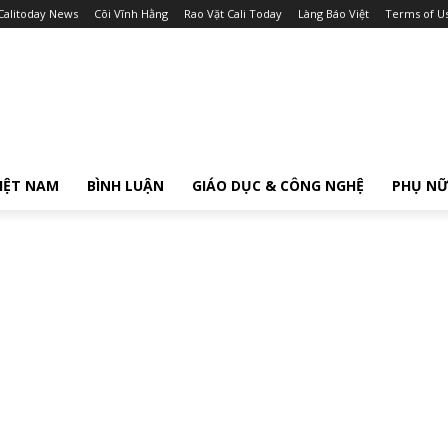
Calitoday News
Cõi Vĩnh Hằng
Rao Vặt Cali Today
Làng Báo Việt
Terms of U
IỆT NAM
BÌNH LUẬN
GIÁO DỤC & CÔNG NGHỆ
PHỤ N