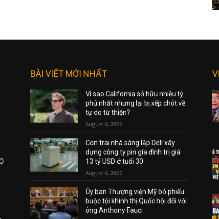
BÀI VIẾT MỚI NHẤT
V
Vì sao California sở hữu nhiều tỷ
phú nhất nhưng lại bị xếp chót về
tự do từ thiện?
August 6, 2026
Con trai nhà sáng lập Dell xây
dựng công ty pin gia đình trị giá
AO
13 tỷ USD ở tuổi 30
August 6, 2026
Ủy ban Thượng viện Mỹ bỏ phiếu
buộc tội khinh thị Quốc hội đối với
ông Anthony Fauci