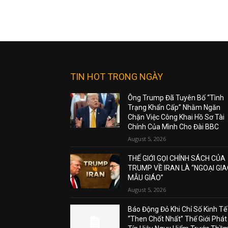
TIN HOT TRONG NGÀY
Ông Trump Đã Tuyên Bố “Tình
Trạng Khẩn Cấp” Nhằm Ngăn
Chặn Việc Công Khai Hồ Sơ Tài
Chính Của Mình Cho Đài BBC
August 5, 2026
THẾ GIỚI GỌI CHÍNH SÁCH CỦA
TRUMP VỀ IRAN LÀ “NGOẠI GI
MẪU GIÁO”
August 5, 2026
Báo Động Đỏ Khi Chỉ Số Kinh Tế
“Then Chốt Nhất” Thế Giới Phát