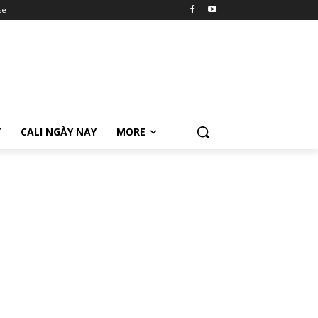
se
Ữ
CALI NGÀY NAY
MORE