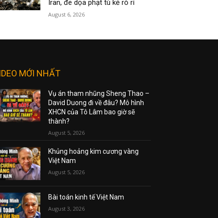
Iran, đe dọa phạt tù kẻ rò rỉ
August 6, 2026
IDEO MỚI NHẤT
Vụ án tham nhũng Sheng Thao –
David Duong đi về đâu? Mô hình
XHCN của Tô Lâm bao giờ sẽ
thành?
August 5, 2026
Khủng hoảng kim cương vàng
Việt Nam
August 5, 2026
Bài toán kinh tế Việt Nam
August 3, 2026