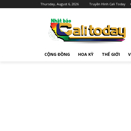
Thursday, August 6, 2026
Truyền Hình Cali Today
CỘNG ĐỒNG
HOA KỲ
THẾ GIỚI
V