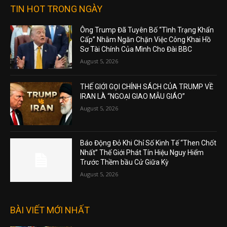
TIN HOT TRONG NGÀY
Ông Trump Đã Tuyên Bố “Tình Trạng Khẩn
Cấp” Nhằm Ngăn Chặn Việc Công Khai Hồ
Sơ Tài Chính Của Mình Cho Đài BBC
August 5, 2026
THẾ GIỚI GỌI CHÍNH SÁCH CỦA TRUMP VỀ
IRAN LÀ “NGOẠI GIAO MẪU GIÁO”
August 5, 2026
Báo Động Đỏ Khi Chỉ Số Kinh Tế “Then Chốt
Nhất” Thế Giới Phát Tín Hiệu Nguy Hiểm
Trước Thềm bầu Cử Giữa Kỳ
August 5, 2026
BÀI VIẾT MỚI NHẤT