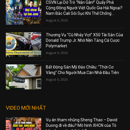
CSVN Lại Dở Trò “Nắn Gân!” Quấy Phá
Cộng Đồng Người Việt Quốc Gia Hải Ngoại?
Nam Bắc Cali Sôi Sục Khí Thế Chống...
August 6, 2026
Thương Vụ “Cú Nhảy Vọt” X50 Tài Sản Của
Donald Trump Jr. Nhờ Nền Tảng Cá Cược
Polymarket
August 6, 2026
Bất Động Sản Mỹ Đảo Chiều: “Thời Cơ
Vàng” Cho Người Mua Căn Nhà Đầu Tiên
August 6, 2026
VIDEO MỚI NHẤT
Vụ án tham nhũng Sheng Thao – David
Duong đi về đâu? Mô hình XHCN của Tô