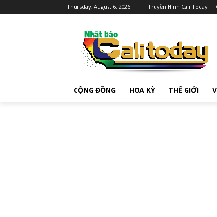
Thursday, August 6, 2026
Truyền Hình Cali Today
CỘNG ĐỒNG
HOA KỲ
THẾ GIỚI
V