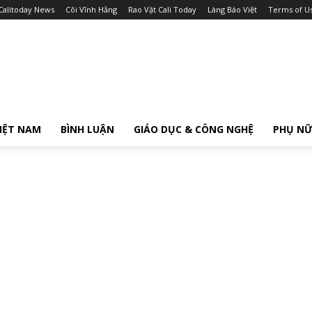
Calitoday News
Cõi Vĩnh Hằng
Rao Vặt Cali Today
Làng Báo Việt
Terms of U
IỆT NAM
BÌNH LUẬN
GIÁO DỤC & CÔNG NGHỆ
PHỤ N