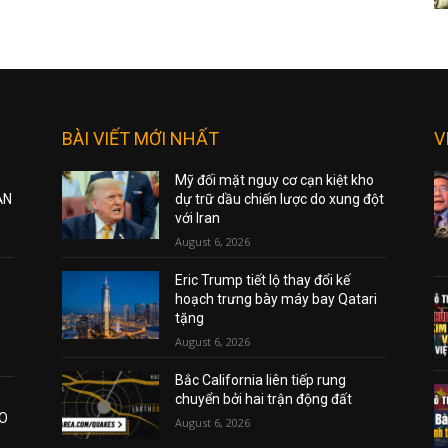
BÀI VIẾT MỚI NHẤT
V
Mỹ đối mặt nguy cơ cạn kiệt kho
ẠN
dự trữ dầu chiến lược do xung đột
với Iran
August 6, 2026
Eric Trump tiết lộ thay đổi kế
hoạch trưng bày máy bay Qatari
tặng
August 6, 2026
Bắc California liên tiếp rung
chuyển bởi hai trận động đất
AO
August 6, 2026