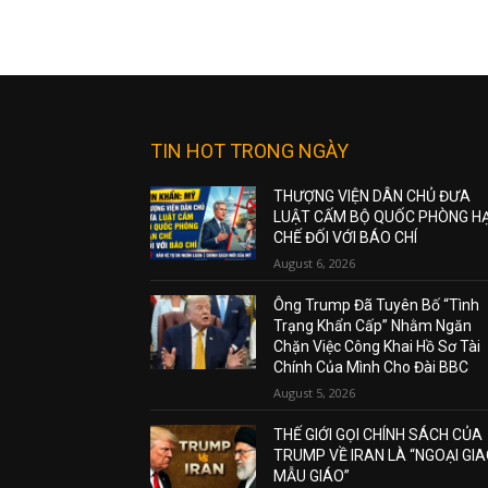
TIN HOT TRONG NGÀY
THƯỢNG VIỆN DÂN CHỦ ĐƯA
LUẬT CẤM BỘ QUỐC PHÒNG H
CHẾ ĐỐI VỚI BÁO CHÍ
August 6, 2026
Ông Trump Đã Tuyên Bố “Tình
Trạng Khẩn Cấp” Nhằm Ngăn
Chặn Việc Công Khai Hồ Sơ Tài
Chính Của Mình Cho Đài BBC
August 5, 2026
THẾ GIỚI GỌI CHÍNH SÁCH CỦA
TRUMP VỀ IRAN LÀ “NGOẠI GI
MẪU GIÁO”