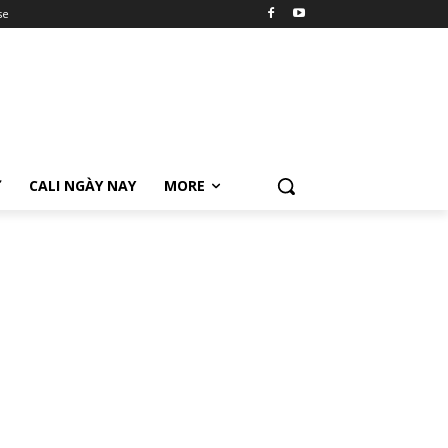
se
Ữ
CALI NGÀY NAY
MORE