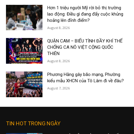
Hơn 1 triệu người Mỹ rời bỏ thị trường
lao động: Điều gì đang đẩy cuộc khủng
hoảng lên đỉnh điểm?
August 8, 2026
QUẬN CAM – BIỂU TÌNH ĐẦY KHÍ THẾ
CHỐNG CA NÔ VIỆT CỘNG QUỐC
THIÊN
August 8, 2026
Phương Hằng gây bão mạng, Phường
kiểu mẫu XHCN của Tô Lâm đi về đâu?
August 7, 2026
TIN HOT TRONG NGÀY