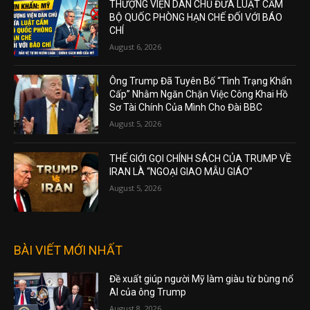
THƯỢNG VIỆN DÂN CHỦ ĐƯA LUẬT CẤM
BỘ QUỐC PHÒNG HẠN CHẾ ĐỐI VỚI BÁO
CHÍ
August 6, 2026
Ông Trump Đã Tuyên Bố “Tình Trạng Khẩn
Cấp” Nhằm Ngăn Chặn Việc Công Khai Hồ
Sơ Tài Chính Của Mình Cho Đài BBC
August 5, 2026
THẾ GIỚI GỌI CHÍNH SÁCH CỦA TRUMP VỀ
IRAN LÀ “NGOẠI GIAO MẪU GIÁO”
August 5, 2026
BÀI VIẾT MỚI NHẤT
Đề xuất giúp người Mỹ làm giàu từ bùng nổ
AI của ông Trump
August 8, 2026