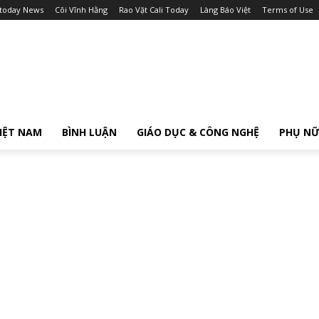
itoday News
Cõi Vĩnh Hằng
Rao Vặt Cali Today
Làng Báo Việt
Terms of Use
IỆT NAM
BÌNH LUẬN
GIÁO DỤC & CÔNG NGHỆ
PHỤ N