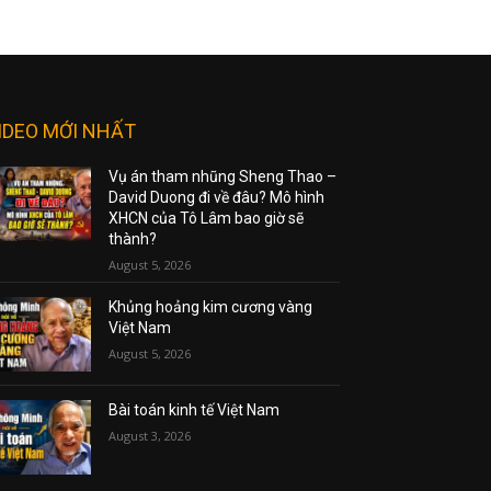
IDEO MỚI NHẤT
Vụ án tham nhũng Sheng Thao –
David Duong đi về đâu? Mô hình
XHCN của Tô Lâm bao giờ sẽ
thành?
August 5, 2026
Khủng hoảng kim cương vàng
Việt Nam
August 5, 2026
Bài toán kinh tế Việt Nam
August 3, 2026