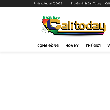
Friday, August 7, 2026
Truyền Hình Cali Today
Cal
CỘNG ĐỒNG
HOA KỲ
THẾ GIỚI
V