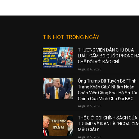
TIN HOT TRONG NGÀY
THƯỢNG VIỆN DÂN CHỦ ĐƯA
LUẬT CẤM BỘ QUỐC PHÒNG H
CHẾ ĐỐI VỚI BÁO CHÍ
August 6, 2026
Ông Trump Đã Tuyên Bố “Tình
Trạng Khẩn Cấp” Nhằm Ngăn
Chặn Việc Công Khai Hồ Sơ Tài
Chính Của Mình Cho Đài BBC
August 5, 2026
THẾ GIỚI GỌI CHÍNH SÁCH CỦA
TRUMP VỀ IRAN LÀ “NGOẠI GI
MẪU GIÁO”
August 5, 2026