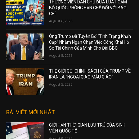
THƯỢNG VIỆN DÂN CHỦ ĐƯA LUẬT CẤM
BỘ QUỐC PHÒNG HẠN CHẾ ĐỐI VỚI BÁO
CHÍ
August 6, 2026
Ông Trump Đã Tuyên Bố “Tình Trạng Khẩn
Cấp” Nhằm Ngăn Chặn Việc Công Khai Hồ
Sơ Tài Chính Của Mình Cho Đài BBC
August 5, 2026
THẾ GIỚI GỌI CHÍNH SÁCH CỦA TRUMP VỀ
IRAN LÀ “NGOẠI GIAO MẪU GIÁO”
August 5, 2026
BÀI VIẾT MỚI NHẤT
GIỚI HẠN THỜI GIAN LƯU TRÚ CỦA SINH
VIÊN QUỐC TẾ
August 8, 2026