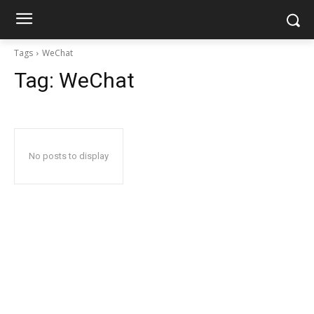
Tags
WeChat
Tag:
WeChat
No posts to display