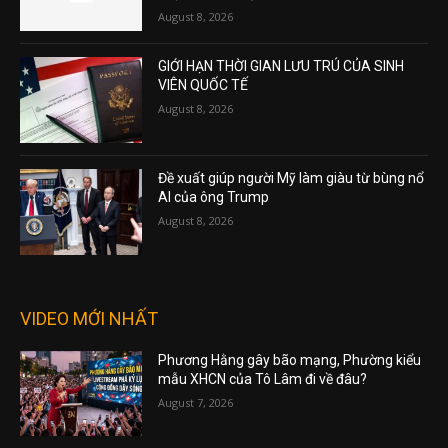
August 8, 2026
GIỚI HẠN THỜI GIAN LƯU TRÚ CỦA SINH
VIÊN QUỐC TẾ
August 8, 2026
Đề xuất giúp người Mỹ làm giàu từ bùng nổ
AI của ông Trump
August 8, 2026
VIDEO MỚI NHẤT
Phương Hằng gây bão mạng, Phường kiểu
mẫu XHCN của Tô Lâm đi về đâu?
August 7, 2026