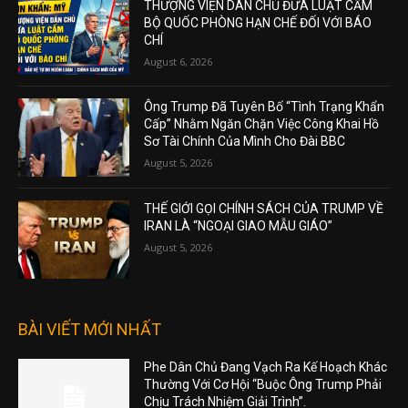
THƯỢNG VIỆN DÂN CHỦ ĐƯA LUẬT CẤM
BỘ QUỐC PHÒNG HẠN CHẾ ĐỐI VỚI BÁO
CHÍ
August 6, 2026
Ông Trump Đã Tuyên Bố “Tình Trạng Khẩn
Cấp” Nhằm Ngăn Chặn Việc Công Khai Hồ
Sơ Tài Chính Của Mình Cho Đài BBC
August 5, 2026
THẾ GIỚI GỌI CHÍNH SÁCH CỦA TRUMP VỀ
IRAN LÀ “NGOẠI GIAO MẪU GIÁO”
August 5, 2026
BÀI VIẾT MỚI NHẤT
Phe Dân Chủ Đang Vạch Ra Kế Hoạch Khác
Thường Với Cơ Hội “Buộc Ông Trump Phải
Chịu Trách Nhiệm Giải Trình”.