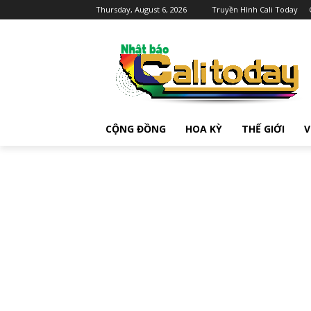
Thursday, August 6, 2026
Truyền Hình Cali Today
CỘNG ĐỒNG
HOA KỲ
THẾ GIỚI
V