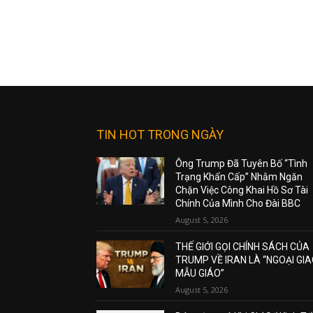
TIN HOT TRONG NGÀY
Ông Trump Đã Tuyên Bố “Tình
Trạng Khẩn Cấp” Nhằm Ngăn
Chặn Việc Công Khai Hồ Sơ Tài
Chính Của Mình Cho Đài BBC
August 5, 2026
THẾ GIỚI GỌI CHÍNH SÁCH CỦA
TRUMP VỀ IRAN LÀ “NGOẠI GI
MẪU GIÁO”
August 5, 2026