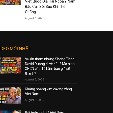
Việt Quốc Gia Hải Ngoại? Nam
Bắc Cali Sôi Sục Khí Thế
Chống...
August 6, 2026
IDEO MỚI NHẤT
Vụ án tham nhũng Sheng Thao –
David Duong đi về đâu? Mô hình
XHCN của Tô Lâm bao giờ sẽ
thành?
August 5, 2026
Khủng hoảng kim cương vàng
Việt Nam
August 5, 2026
Bài toán kinh tế Việt Nam