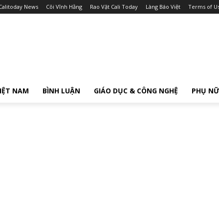
Calitoday News
Cõi Vĩnh Hằng
Rao Vặt Cali Today
Làng Báo Việt
Terms of U
IỆT NAM
BÌNH LUẬN
GIÁO DỤC & CÔNG NGHỆ
PHỤ N