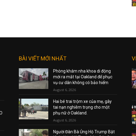
BÀI VIẾT MỚI NHẤT
V
Phòng khám nha khoa di động
mới ra mắt tại Oakland để phục
vụ cư dân không có bảo hiểm
August 6, 2026
Hai bé trai trộm xe của mẹ, gây
tai nạn nghiêm trọng cho một
AO
phụ nữ ở Oakland.
August 6, 2026
Người Đàn Bà Ủng Hộ Trump Bật