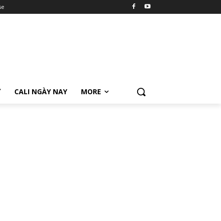
se
Ữ
CALI NGÀY NAY
MORE