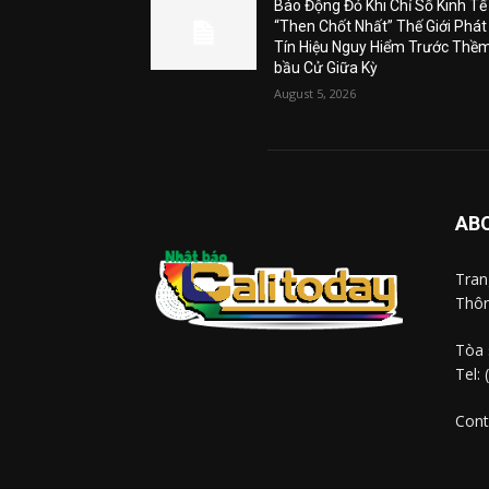
Báo Động Đỏ Khi Chỉ Số Kinh Tế
“Then Chốt Nhất” Thế Giới Phát
Tín Hiệu Nguy Hiểm Trước Thề
bầu Cử Giữa Kỳ
August 5, 2026
AB
Tra
Thôn
Tòa 
Tel:
Cont