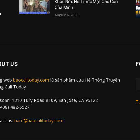
Khóc Nức Nở Trước Mặt Các Con
Của Mình
m
August 6, 2026
OUT US
F
ng web
baocalitoday.com
là sản phẩm của Hệ Thống Truyền
g Cali Today
soạn: 1310 Tully Road #109, San Jose, CA 95122
Te
 (408) 482-6527
act us:
nam@baocalitoday.com