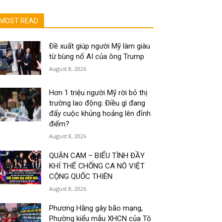
MOST READ
Đề xuất giúp người Mỹ làm giàu
từ bùng nổ AI của ông Trump
August 8, 2026
Hơn 1 triệu người Mỹ rời bỏ thị
trường lao động: Điều gì đang
đẩy cuộc khủng hoảng lên đỉnh
điểm?
August 8, 2026
QUẬN CAM – BIỂU TÌNH ĐẦY
KHÍ THẾ CHỐNG CA NÔ VIỆT
CỘNG QUỐC THIÊN
August 8, 2026
Phương Hằng gây bão mạng,
Phường kiểu mẫu XHCN của Tô