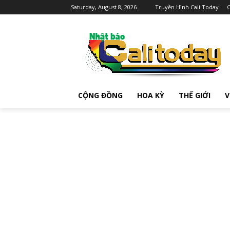
Saturday, August 8, 2026
Truyền Hình Cali Today
C
CỘNG ĐỒNG
HOA KỲ
THẾ GIỚI
V