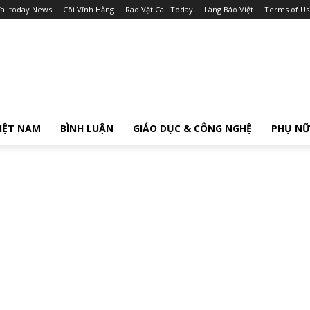
alitoday News
Cõi Vĩnh Hằng
Rao Vặt Cali Today
Làng Báo Việt
Terms of Us
IỆT NAM
BÌNH LUẬN
GIÁO DỤC & CÔNG NGHỆ
PHỤ N