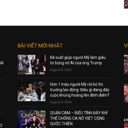
BÀI VIẾT MỚI NHẤT
V
Đề xuất giúp người Mỹ làm giàu
ẠN
từ bùng nổ AI của ông Trump
August 8, 2026
Hơn 1 triệu người Mỹ rời bỏ thị
trường lao động: Điều gì đang đẩy
cuộc khủng hoảng lên đỉnh điểm?
August 8, 2026
QUẬN CAM – BIỂU TÌNH ĐẦY KHÍ
THẾ CHỐNG CA NÔ VIỆT CỘNG
QUỐC THIÊN
AO