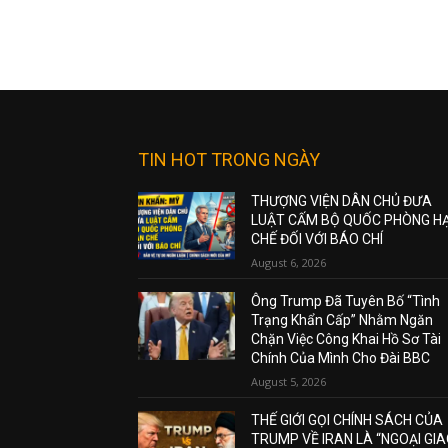
TIN HOT TRONG NGÀY
THƯỢNG VIỆN DÂN CHỦ ĐƯA
LUẬT CẤM BỘ QUỐC PHÒNG H
CHẾ ĐỐI VỚI BÁO CHÍ
August 6, 2026
Ông Trump Đã Tuyên Bố “Tình
Trạng Khẩn Cấp” Nhằm Ngăn
Chặn Việc Công Khai Hồ Sơ Tài
Chính Của Mình Cho Đài BBC
August 5, 2026
THẾ GIỚI GỌI CHÍNH SÁCH CỦA
TRUMP VỀ IRAN LÀ “NGOẠI GI