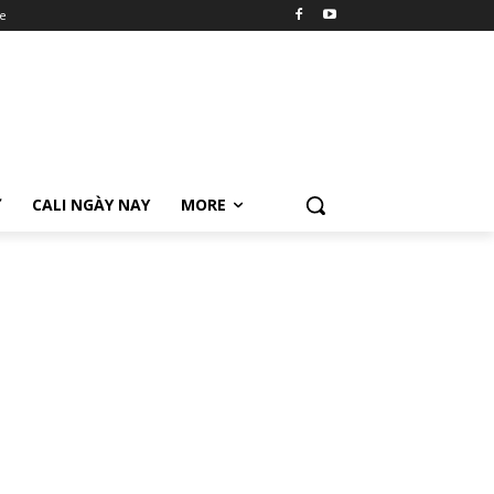
e
Ữ
CALI NGÀY NAY
MORE