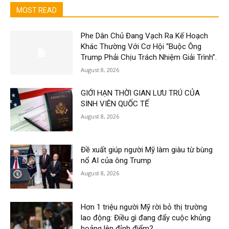
MOST READ
Phe Dân Chủ Đang Vạch Ra Kế Hoạch
Khác Thường Với Cơ Hội “Buộc Ông
Trump Phải Chịu Trách Nhiệm Giải Trình”.
August 8, 2026
GIỚI HẠN THỜI GIAN LƯU TRÚ CỦA
SINH VIÊN QUỐC TẾ
August 8, 2026
Đề xuất giúp người Mỹ làm giàu từ bùng
nổ AI của ông Trump
August 8, 2026
Hơn 1 triệu người Mỹ rời bỏ thị trường
lao động: Điều gì đang đẩy cuộc khủng
hoảng lên đỉnh điểm?