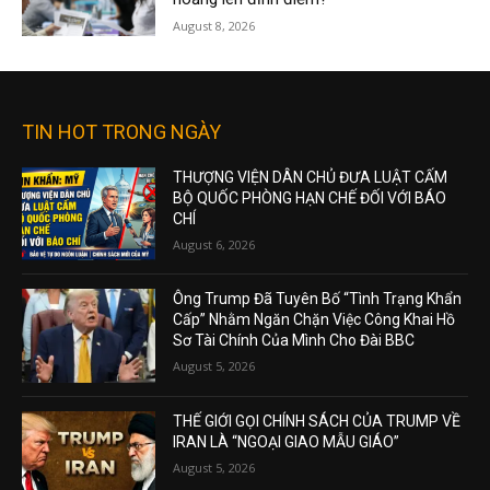
August 8, 2026
TIN HOT TRONG NGÀY
THƯỢNG VIỆN DÂN CHỦ ĐƯA LUẬT CẤM
BỘ QUỐC PHÒNG HẠN CHẾ ĐỐI VỚI BÁO
CHÍ
August 6, 2026
Ông Trump Đã Tuyên Bố “Tình Trạng Khẩn
Cấp” Nhằm Ngăn Chặn Việc Công Khai Hồ
Sơ Tài Chính Của Mình Cho Đài BBC
August 5, 2026
THẾ GIỚI GỌI CHÍNH SÁCH CỦA TRUMP VỀ
IRAN LÀ “NGOẠI GIAO MẪU GIÁO”
August 5, 2026