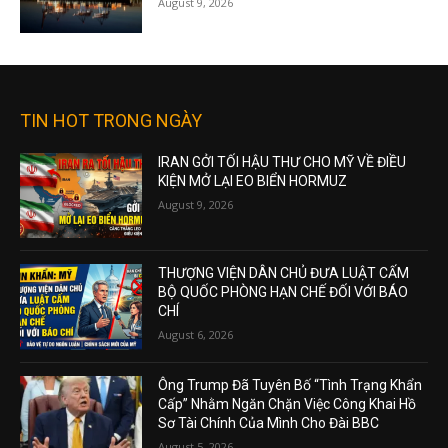
August 9, 2026
TIN HOT TRONG NGÀY
IRAN GỞI TỐI HẬU THƯ CHO MỸ VỀ ĐIỀU
KIỆN MỞ LẠI EO BIỂN HORMUZ
August 9, 2026
THƯỢNG VIỆN DÂN CHỦ ĐƯA LUẬT CẤM
BỘ QUỐC PHÒNG HẠN CHẾ ĐỐI VỚI BÁO
CHÍ
August 6, 2026
Ông Trump Đã Tuyên Bố “Tình Trạng Khẩn
Cấp” Nhằm Ngăn Chặn Việc Công Khai Hồ
Sơ Tài Chính Của Mình Cho Đài BBC
August 5, 2026