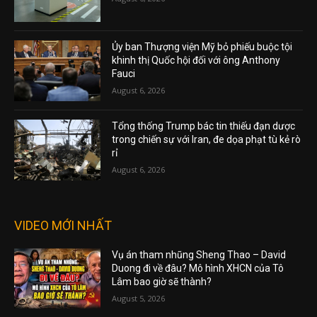
Ủy ban Thượng viện Mỹ bỏ phiếu buộc tội
khinh thị Quốc hội đối với ông Anthony
Fauci
August 6, 2026
Tổng thống Trump bác tin thiếu đạn dược
trong chiến sự với Iran, đe dọa phạt tù kẻ rò
rỉ
August 6, 2026
VIDEO MỚI NHẤT
Vụ án tham nhũng Sheng Thao – David
Duong đi về đâu? Mô hình XHCN của Tô
Lâm bao giờ sẽ thành?
August 5, 2026