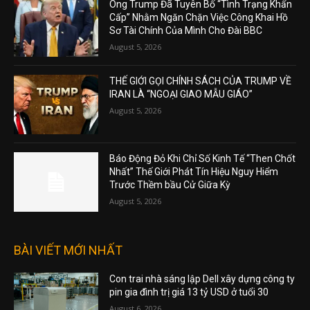
Ông Trump Đã Tuyên Bố “Tình Trạng Khẩn
Cấp” Nhằm Ngăn Chặn Việc Công Khai Hồ
Sơ Tài Chính Của Mình Cho Đài BBC
August 5, 2026
THẾ GIỚI GỌI CHÍNH SÁCH CỦA TRUMP VỀ
IRAN LÀ “NGOẠI GIAO MẪU GIÁO”
August 5, 2026
Báo Động Đỏ Khi Chỉ Số Kinh Tế “Then Chốt
Nhất” Thế Giới Phát Tín Hiệu Nguy Hiểm
Trước Thềm bầu Cử Giữa Kỳ
August 5, 2026
BÀI VIẾT MỚI NHẤT
Con trai nhà sáng lập Dell xây dựng công ty
pin gia đình trị giá 13 tỷ USD ở tuổi 30
August 6, 2026