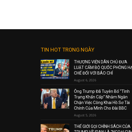
TIN HOT TRONG NGÀY
THƯỢNG VIỆN DÂN CHỦ ĐƯA
LUẬT CẤM BỘ QUỐC PHÒNG H
CHẾ ĐỐI VỚI BÁO CHÍ
August 6, 2026
Ông Trump Đã Tuyên Bố “Tình
Trạng Khẩn Cấp” Nhằm Ngăn
Chặn Việc Công Khai Hồ Sơ Tài
Chính Của Mình Cho Đài BBC
August 5, 2026
THẾ GIỚI GỌI CHÍNH SÁCH CỦA