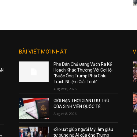
BÀI VIẾT MỚI NHẤT
V
Phe Dân Chủ Đang Vạch Ra Kế
ẠN
Hoạch Khác Thường Với Cơ Hội
“Buộc Ông Trump Phải Chịu
Trách Nhiệm Giải Trình”.
August 8, 2026
GIỚI HẠN THỜI GIAN LƯU TRÚ
CỦA SINH VIÊN QUỐC TẾ
August 8, 2026
Đề xuất giúp người Mỹ làm giàu
từ bùng nổ AI của ông Trump