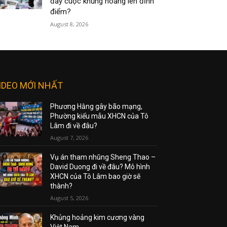
đẩy cuộc khủng hoảng lên đỉnh
điểm?
August 8, 2026
IDEO MỚI NHẤT
Phương Hằng gây bão mạng,
Phường kiểu mẫu XHCN của Tô
Lâm đi về đâu?
August 7, 2026
Vụ án tham nhũng Sheng Thao –
David Duong đi về đâu? Mô hình
XHCN của Tô Lâm bao giờ sẽ
thành?
August 5, 2026
Khủng hoảng kim cương vàng