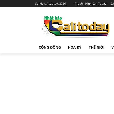
Sunday, August 9, 2026
Truyền Hình Cali Today
Ca
CỘNG ĐỒNG
HOA KỲ
THẾ GIỚI
V