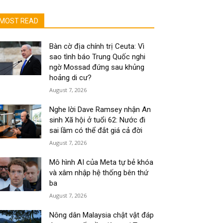
MOST READ
Bàn cờ địa chính trị Ceuta: Vì
sao tình báo Trung Quốc nghi
ngờ Mossad đứng sau khủng
hoảng di cư?
August 7, 2026
Nghe lời Dave Ramsey nhận An
sinh Xã hội ở tuổi 62: Nước đi
sai lầm có thể đắt giá cả đời
August 7, 2026
Mô hình AI của Meta tự bẻ khóa
và xâm nhập hệ thống bên thứ
ba
August 7, 2026
Nông dân Malaysia chật vật đáp