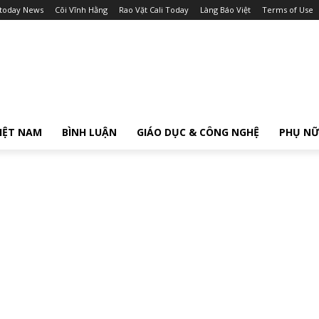
itoday News
Cõi Vĩnh Hằng
Rao Vặt Cali Today
Làng Báo Việt
Terms of Use
IỆT NAM
BÌNH LUẬN
GIÁO DỤC & CÔNG NGHỆ
PHỤ N