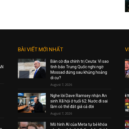
BÀI VIẾT MỚI NHẤT
V
Bàn cờ địa chính trị Ceuta: Vì sao
ẠN
tình báo Trung Quốc nghi ngờ
Mossad đứng sau khủng hoảng
di cư?
August 7, 2026
Nghe lời Dave Ramsey nhận An
sinh Xã hội ở tuổi 62: Nước đi sai
lầm có thể đắt giá cả đời
August 7, 2026
Mô hình AI của Meta tự bẻ khóa