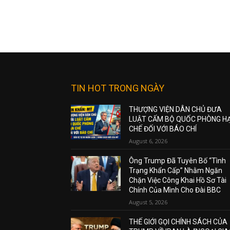
TIN HOT TRONG NGÀY
THƯỢNG VIỆN DÂN CHỦ ĐƯA
LUẬT CẤM BỘ QUỐC PHÒNG H
CHẾ ĐỐI VỚI BÁO CHÍ
August 6, 2026
Ông Trump Đã Tuyên Bố “Tình
Trạng Khẩn Cấp” Nhằm Ngăn
Chặn Việc Công Khai Hồ Sơ Tài
Chính Của Mình Cho Đài BBC
August 5, 2026
THẾ GIỚI GỌI CHÍNH SÁCH CỦA