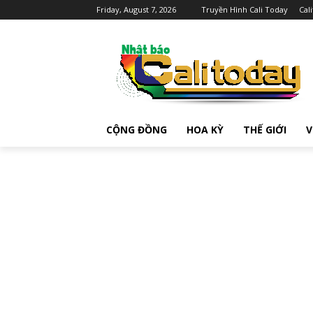
Friday, August 7, 2026
Truyền Hình Cali Today
Cal
CỘNG ĐỒNG
HOA KỲ
THẾ GIỚI
V