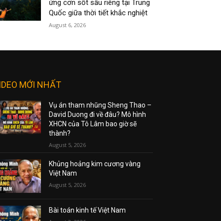
ứng cơn sốt sầu riêng tại Trung
Quốc giữa thời tiết khắc nghiệt
August 6, 2026
IDEO MỚI NHẤT
Vụ án tham nhũng Sheng Thao –
David Duong đi về đâu? Mô hình
XHCN của Tô Lâm bao giờ sẽ
thành?
August 5, 2026
Khủng hoảng kim cương vàng
Việt Nam
August 5, 2026
Bài toán kinh tế Việt Nam