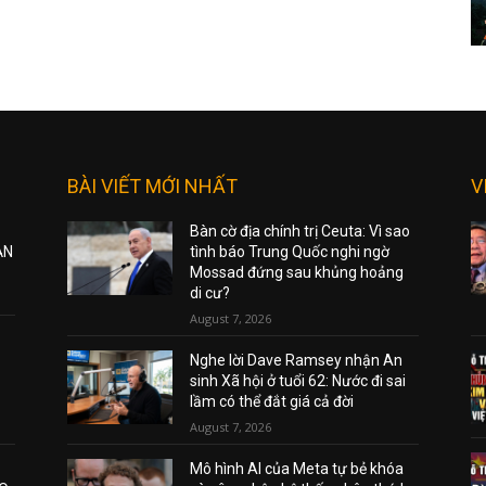
BÀI VIẾT MỚI NHẤT
V
Bàn cờ địa chính trị Ceuta: Vì sao
ẠN
tình báo Trung Quốc nghi ngờ
Mossad đứng sau khủng hoảng
di cư?
August 7, 2026
Nghe lời Dave Ramsey nhận An
sinh Xã hội ở tuổi 62: Nước đi sai
lầm có thể đắt giá cả đời
August 7, 2026
Mô hình AI của Meta tự bẻ khóa