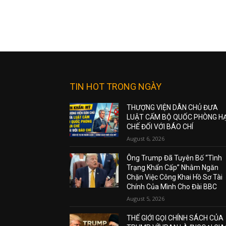
TIN HOT TRONG NGÀY
THƯỢNG VIỆN DÂN CHỦ ĐƯA
LUẬT CẤM BỘ QUỐC PHÒNG H
CHẾ ĐỐI VỚI BÁO CHÍ
August 6, 2026
Ông Trump Đã Tuyên Bố “Tình
Trạng Khẩn Cấp” Nhằm Ngăn
Chặn Việc Công Khai Hồ Sơ Tài
Chính Của Mình Cho Đài BBC
August 5, 2026
THẾ GIỚI GỌI CHÍNH SÁCH CỦA