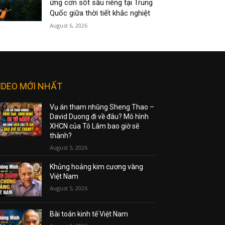
ứng cơn sốt sầu riêng tại Trung
Quốc giữa thời tiết khắc nghiệt
August 6, 2026
IDEO MỚI NHẤT
Vụ án tham nhũng Sheng Thao –
David Duong đi về đâu? Mô hình
XHCN của Tô Lâm bao giờ sẽ
thành?
August 5, 2026
Khủng hoảng kim cương vàng
Việt Nam
August 5, 2026
Bài toán kinh tế Việt Nam