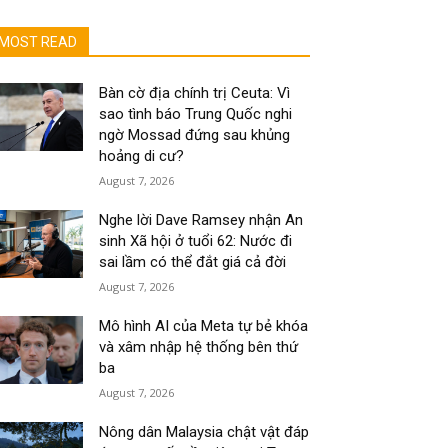
MOST READ
Bàn cờ địa chính trị Ceuta: Vì
sao tình báo Trung Quốc nghi
ngờ Mossad đứng sau khủng
hoảng di cư?
August 7, 2026
Nghe lời Dave Ramsey nhận An
sinh Xã hội ở tuổi 62: Nước đi
sai lầm có thể đắt giá cả đời
August 7, 2026
Mô hình AI của Meta tự bẻ khóa
và xâm nhập hệ thống bên thứ
ba
August 7, 2026
Nông dân Malaysia chật vật đáp