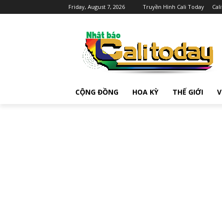
Friday, August 7, 2026
Truyền Hình Cali Today
Cal
CỘNG ĐỒNG
HOA KỲ
THẾ GIỚI
V