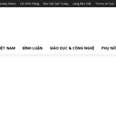
itoday News
Cõi Vĩnh Hằng
Rao Vặt Cali Today
Làng Báo Việt
Terms of Use
IỆT NAM
BÌNH LUẬN
GIÁO DỤC & CÔNG NGHỆ
PHỤ N