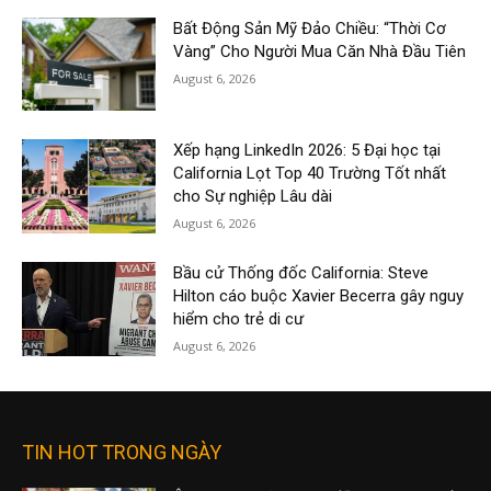
Bất Động Sản Mỹ Đảo Chiều: “Thời Cơ
Vàng” Cho Người Mua Căn Nhà Đầu Tiên
August 6, 2026
Xếp hạng LinkedIn 2026: 5 Đại học tại
California Lọt Top 40 Trường Tốt nhất
cho Sự nghiệp Lâu dài
August 6, 2026
Bầu cử Thống đốc California: Steve
Hilton cáo buộc Xavier Becerra gây nguy
hiểm cho trẻ di cư
August 6, 2026
TIN HOT TRONG NGÀY