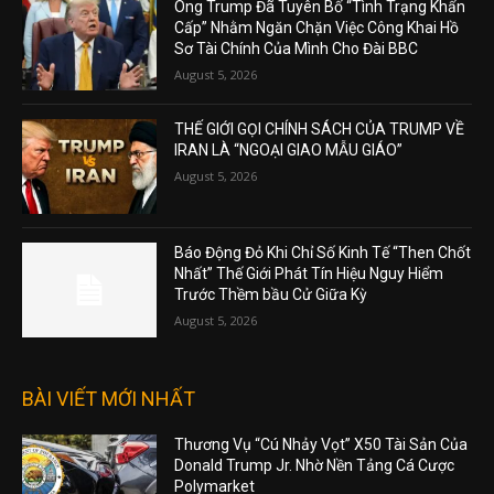
Ông Trump Đã Tuyên Bố “Tình Trạng Khẩn
Cấp” Nhằm Ngăn Chặn Việc Công Khai Hồ
Sơ Tài Chính Của Mình Cho Đài BBC
August 5, 2026
THẾ GIỚI GỌI CHÍNH SÁCH CỦA TRUMP VỀ
IRAN LÀ “NGOẠI GIAO MẪU GIÁO”
August 5, 2026
Báo Động Đỏ Khi Chỉ Số Kinh Tế “Then Chốt
Nhất” Thế Giới Phát Tín Hiệu Nguy Hiểm
Trước Thềm bầu Cử Giữa Kỳ
August 5, 2026
BÀI VIẾT MỚI NHẤT
Thương Vụ “Cú Nhảy Vọt” X50 Tài Sản Của
Donald Trump Jr. Nhờ Nền Tảng Cá Cược
Polymarket