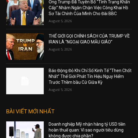
Ông Trump Đã Tuyên Bố “Tình Trạng Khẩn
Cấp” Nhằm Ngăn Chặn Việc Công Khai Hồ
Sơ Tài Chính Của Mình Cho Đài BBC
August 5, 2026
THẾ GIỚI GỌI CHÍNH SÁCH CỦA TRUMP VỀ
IRAN LÀ “NGOẠI GIAO MẪU GIÁO”
August 5, 2026
Báo Động Đỏ Khi Chỉ Số Kinh Tế “Then Chốt
Nhất” Thế Giới Phát Tín Hiệu Nguy Hiểm
Trước Thềm bầu Cử Giữa Kỳ
August 5, 2026
BÀI VIẾT MỚI NHẤT
Doanh nghiệp Mỹ nhận hàng tỷ USD tiền
hoàn thuế quan: Vì sao người tiêu dùng
không được chia phần?