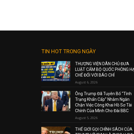
TIN HOT TRONG NGÀY
THƯỢNG VIỆN DÂN CHỦ ĐƯA
LUẬT CẤM BỘ QUỐC PHÒNG H
CHẾ ĐỐI VỚI BÁO CHÍ
August 6, 2026
Ông Trump Đã Tuyên Bố “Tình
Trạng Khẩn Cấp” Nhằm Ngăn
Chặn Việc Công Khai Hồ Sơ Tài
Chính Của Mình Cho Đài BBC
August 5, 2026
THẾ GIỚI GỌI CHÍNH SÁCH CỦA