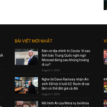
BÀI VIẾT MỚI NHẤT
V
Bàn cờ địa chính trị Ceuta: Vì sao
ẠN
tình báo Trung Quốc nghi ngờ
Mossad đứng sau khủng hoảng
di cư?
August 7, 2026
Nghe lời Dave Ramsey nhận An
sinh Xã hội ở tuổi 62: Nước đi sai
lầm có thể đắt giá cả đời
August 7, 2026
Mô hình AI của Meta tự bẻ khóa