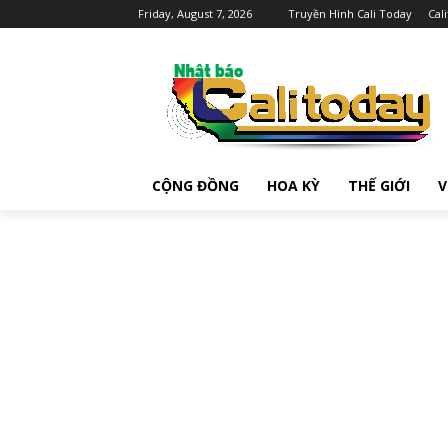
Friday, August 7, 2026
Truyền Hình Cali Today
Cal
CỘNG ĐỒNG
HOA KỲ
THẾ GIỚI
V