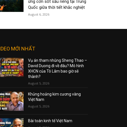
ứng cơn sốt sầu riêng tại Trung
Quốc giữa thời tiết khắc nghiệt
August 6, 2026
IDEO MỚI NHẤT
Vụ án tham nhũng Sheng Thao –
David Duong đi về đâu? Mô hình
XHCN của Tô Lâm bao giờ sẽ
thành?
August 5, 2026
Khủng hoảng kim cương vàng
Việt Nam
August 5, 2026
Bài toán kinh tế Việt Nam