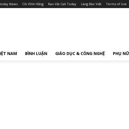
itoday News
Cõi Vĩnh Hằng
Rao Vặt Cali Today
Làng Báo Việt
Terms of Use
IỆT NAM
BÌNH LUẬN
GIÁO DỤC & CÔNG NGHỆ
PHỤ N