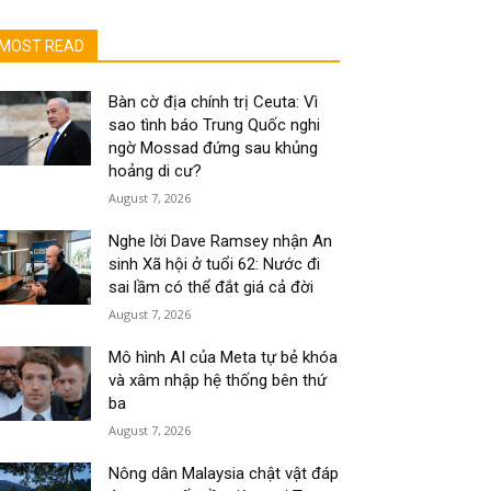
MOST READ
Bàn cờ địa chính trị Ceuta: Vì
sao tình báo Trung Quốc nghi
ngờ Mossad đứng sau khủng
hoảng di cư?
August 7, 2026
Nghe lời Dave Ramsey nhận An
sinh Xã hội ở tuổi 62: Nước đi
sai lầm có thể đắt giá cả đời
August 7, 2026
Mô hình AI của Meta tự bẻ khóa
và xâm nhập hệ thống bên thứ
ba
August 7, 2026
Nông dân Malaysia chật vật đáp