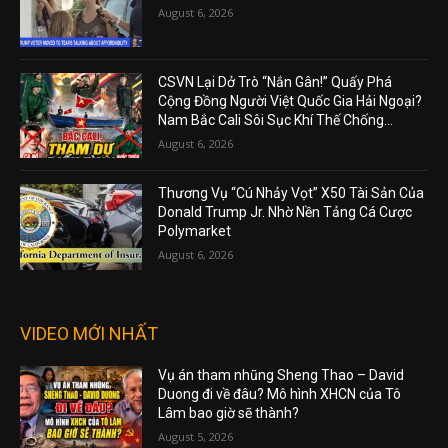
August 6, 2026
CSVN Lại Dở Trò “Nắn Gân!” Quấy Phá
Cộng Đồng Người Việt Quốc Gia Hải Ngoại?
Nam Bắc Cali Sôi Sục Khí Thế Chống...
August 6, 2026
Thương Vụ “Cú Nhảy Vọt” X50 Tài Sản Của
Donald Trump Jr. Nhờ Nền Tảng Cá Cược
Polymarket
August 6, 2026
VIDEO MỚI NHẤT
Vụ án tham nhũng Sheng Thao – David
Duong đi về đâu? Mô hình XHCN của Tô
Lâm bao giờ sẽ thành?
August 5, 2026