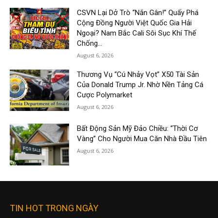
CSVN Lại Dở Trò “Nắn Gân!” Quấy Phá
Cộng Đồng Người Việt Quốc Gia Hải
Ngoại? Nam Bắc Cali Sôi Sục Khí Thế
Chống...
August 6, 2026
Thương Vụ “Cú Nhảy Vọt” X50 Tài Sản
Của Donald Trump Jr. Nhờ Nền Tảng Cá
Cược Polymarket
August 6, 2026
Bất Động Sản Mỹ Đảo Chiều: “Thời Cơ
Vàng” Cho Người Mua Căn Nhà Đầu Tiên
August 6, 2026
TIN HOT TRONG NGÀY