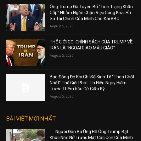
Ông Trump Đã Tuyên Bố “Tình Trạng Khẩn
Cấp” Nhằm Ngăn Chặn Việc Công Khai Hồ
Sơ Tài Chính Của Mình Cho Đài BBC
August 5, 2026
THẾ GIỚI GỌI CHÍNH SÁCH CỦA TRUMP VỀ
IRAN LÀ “NGOẠI GIAO MẪU GIÁO”
August 5, 2026
Báo Động Đỏ Khi Chỉ Số Kinh Tế “Then Chốt
Nhất” Thế Giới Phát Tín Hiệu Nguy Hiểm
Trước Thềm bầu Cử Giữa Kỳ
August 5, 2026
BÀI VIẾT MỚI NHẤT
Người Đàn Bà Ủng Hộ Ông Trump Bật
Khóc Nức Nở Trước Mặt Các Con Của Mình